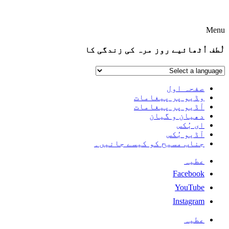
Menu
لُطف اُٹھائیے روز مرہ کی زندگی کا
صفحہ اول
وڈیو پر پیغامات
آڈیو پر پیغامات
دھیان و گیان
ای بُکس
آڈیو بُکس
جناب مسیح کو کیسے جانیں۔
عطیہ
Facebook
YouTube
Instagram
عطیہ