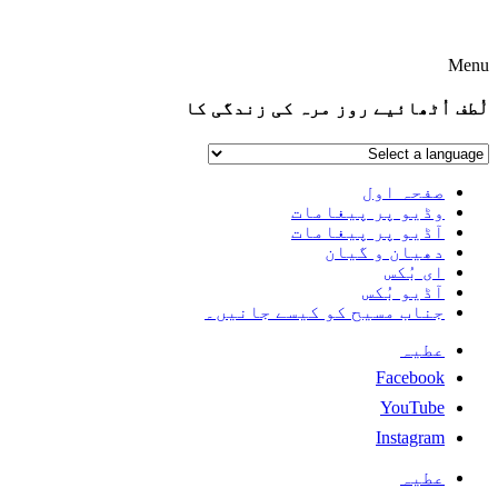
Menu
لُطف اُٹھائیے روز مرہ کی زندگی کا
صفحہ اول
وڈیو پر پیغامات
آڈیو پر پیغامات
دھیان و گیان
ای بُکس
آڈیو بُکس
جناب مسیح کو کیسے جانیں۔
عطیہ
Facebook
YouTube
Instagram
عطیہ