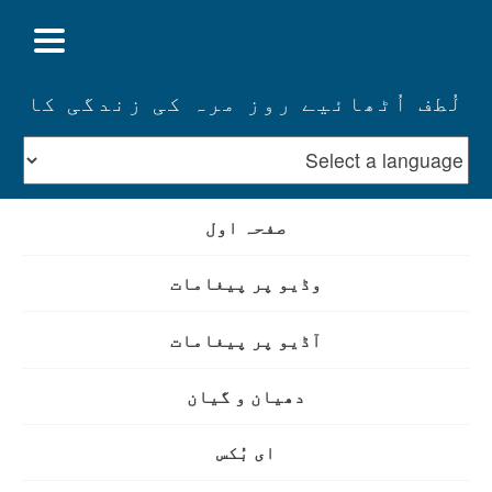
لُطف اُٹھائیے روز مرہ کی زندگی کا
صفحہ اول
وڈیو پر پیغامات
آڈیو پر پیغامات
دھیان و گیان
ای بُکس