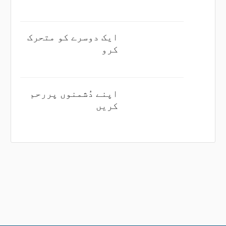
ایک دوسرے کو متحرک
کرو
اپنے دُشمنوں پررحم
کریں