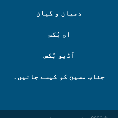
دھیان و گیان
ای بُکس
آڈیو بُکس
جناب مسیح کو کیسے جانیں۔
© 2026 جملہ حقوق محفوظ ہیں۔ جملہ حقوق