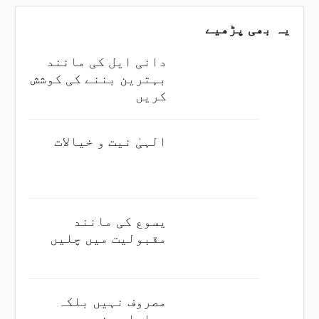
یہ بھی پڑھیے
دانی ایل کی مانند
بہترین بننے کی کوشش
کریں
الہیٰ نیت و خیالات
یسوع کی مانند
مقبولیت میں چلیں
مصروف نہیں بلکہ
پھلدار بنیں