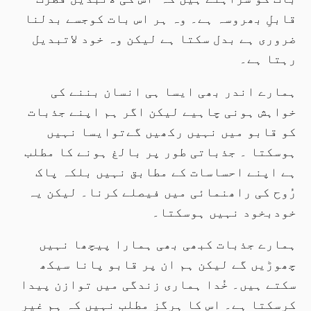
قابلِ بھروسہ ہے۔ وہ ہر اس بات کوجسے بدلنا
ضروری ہے بدل سکتا ہے لیکن وہ خود لاتبدیل
رہتا ہے۔
ہمارے اندر بھی ایسا ہی انسان بننے کی
خواہش ہونی چاہیے لیکن اگر ہم اپنے جذبات
کو قابو میں نہیں رکھیں گےتوایسا نہیں
ہوسکتا ۔ جذباتی طور پر بالغ ہونے کا مطلب
ہے اپنے احساسات کے مطابق نہیں بلکہ پاک
رُوح کی راھنمائی میں فیصلے کرنا۔ لیکن یہ
خودبخود نہیں ہوسکتا۔
ہمارے جذبات کبھی بھی ہمارا پیچھا نہیں
چھوڑیں گے لیکن ہم ان پر قابو پانا سیکھ
سکتے ہیں۔ خُدا ہماری زندگی میں توازن پیدا
کرسکتا ہے۔ اس کا ہرگز مطلب نہیں کہ ہم غیر