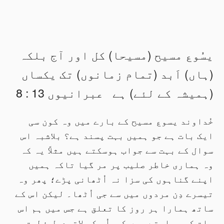
یسُوع مسیح (مسیحا) کل اور آج بلکہ
(ہاں) اَبد (تمام زمانوں) تک یکساں
(ہمیشہ کے لئے) ہے عبرانیوں 13 : 8
خُداوند یسوع مسیح کے بارے میں وہ کون سی
ایک بات ہے جو ہمیں بہت پسند ہے؟ بلاشبہ اس
سوال کے بہت سے جواب ہوسکتے ہیں مثلاً یہ کہ
وہ ہماری خاطر صلیب پر مر گیا تاکہ ہمیں
اپنے گناہوں کی سزا نہ اُٹھانی پڑے؛ پھر وہ
تیسرے دِن مردوں میں سے جی اُٹھا۔ لیکن اس کے
ساتھ ہمارا ہر روز کا تعلق ہے جس میں ہم اس
بات کو سراہتے ہیں کہ اُس کی لاتبدیل فطرت