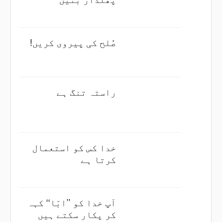
صُلح کی پیروی کریں!
راستہ تنگ ہے
خدا کس کو استعمال
کرتا ہے
آپ خدا کو ’’ابّا‘‘ کہہ
کر پکار سکتے ہیں