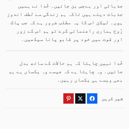
جذباتی اور بےحِس بن جائیں۔ خُدا نے ہمیں
جذبات دیئے ہیں تاکہ ہم زندگی سے لطف اندوز
ہوں۔ لیکن اس کا یہ مطلب ضرور ہے کہ جب پاک
رُوح ہماری راھنمائی کرے تو ہم اس کے زور
اور قوت میں خود پر قابو پانا سیکھیں۔
خُدا نہیں چاہتا کہ ہم حالات کے ساتھ بدل
جائیں۔ وہ چاہتا ہے کہ جیسے وہ یکساں ہے ہم
بھی ویسے ہی یکساں رہیں۔
شیر کریں
Pinterest
Twitter
Facebook