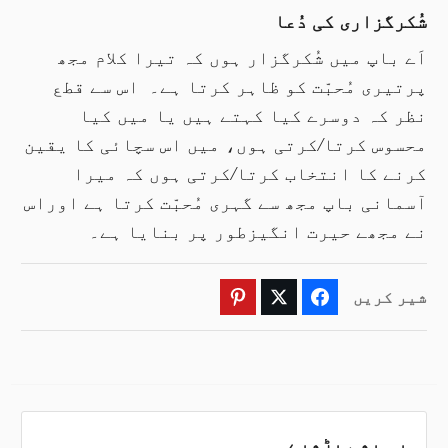
شُکرگزاری کی دُعا
اَے باپ میں شُکرگزار ہوں کہ تیرا کلام مجھ
پرتیری مُحبّت کو ظاہر کرتا ہے۔
اس سے قطع
نظر کہ دوسرے کیا کہتے ہیں یا میں کیا
محسوس کرتا
/
کرتی ہوں، میں اس سچائی کا یقین
کرنے کا انتخاب کرتا
/
کرتی ہوں کہ میرا
آسمانی باپ مجھ سے گہری مُحبّت کرتا ہے اوراس
نے مجھے حیرت انگیزطور پر بنایا ہے۔
شیر کریں
Pinterest
Twitter
Facebook
یہ بھی پڑھیے