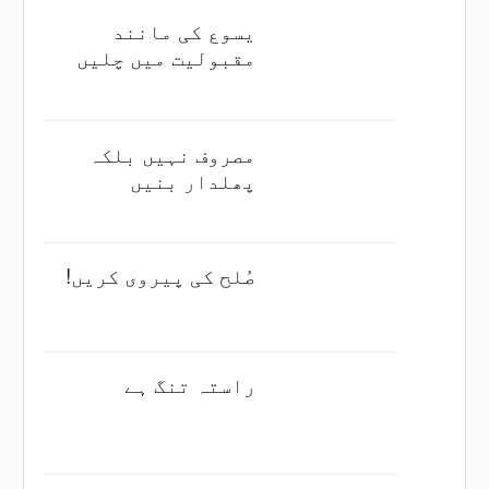
یسوع کی مانند
مقبولیت میں چلیں
مصروف نہیں بلکہ
پھلدار بنیں
صُلح کی پیروی کریں!
راستہ تنگ ہے