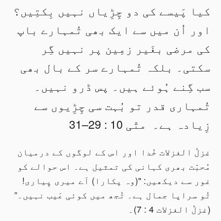
کیا پَیسے کی دو چِڑِیاں نہیں بِکتِیں؟
اور اُن میں سے ایک بھی تُمہارے باپ
کی مرضی بغَیر زمِین پر نہیں گِر
سکتی۔
بلکہ تُمہارے سر کے بال بھی
سب گِنے ہُوئے ہیں۔
پس ڈرو نہیں۔
تُمہاری قدر تو بُہت سی چِڑِیوں سے
زِیادہ ہے۔ متّی 10 : 29–31
غزلُ الغزلات خُدا اور اس کے لوگوں کے درمیان
مُحبّت بھری کہانی کی تمثیل ہے۔ اس حوالے کو
غور سے دیکھیں: "(وہ پکارا) اَے میری پِیاری!
تُو سراپا جمال ہے۔ تُجھ میں کوئی عَیب نہیں۔”
(غزلُ الغزلات 4 : 7)۔