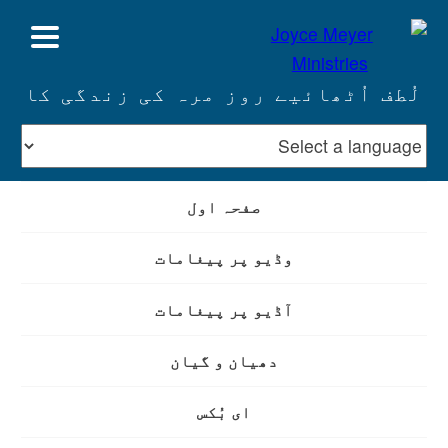
لُطف اُٹھائیے روز مرہ کی زندگی کا
صفحہ اول
وڈیو پر پیغامات
آڈیو پر پیغامات
دھیان و گیان
ای بُکس