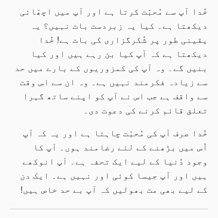
خُدا آپ سے مُحبّت کرتا ہے اور آپ میں اچھّائی
دیکھتا ہے۔ کیا یہ زبردست بات نہیں؟ یہ
یقینی طور پر شُکرگزاری کی بات ہے! خُدا
دیکھتا ہے کہ آپ کیا بن رہے ہیں اور کیا
بنیں گے۔ وہ آپ کی کمزوریوں کے بارے میں حد
سے زیادہ فکرمند نہیں ہے۔ وہ ان سے اس وقت
سے واقف ہے جب اس نے آپ کو اپنے ساتھ گہرا
تعلق قائم کرنے کی دعوت دی۔
خُدا صرف آپ کی مُحبّت چاہتا ہے اور یہ کہ آپ
اُس میں بڑھنے کے لئے رضامند ہوں۔ آپ کا
وجود دُنیا کے لیے ایک تحفہ ہے۔ آپ انوکھے
ہیں اور آپ جیسا کوئی اور نہیں ہے۔ ایک دن
کے لیے بھی مت بھولیں کہ آپ بے حد خاص ہیں!