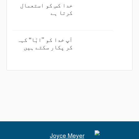
خدا کس کو استعمال
کرتا ہے
آپ خدا کو ’’ابّا‘‘ کہہ
کر پکار سکتے ہیں