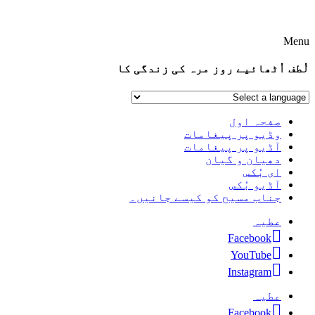
Menu
لُطف اُٹھائیے روز مرہ کی زندگی کا
صفحہ اول
وڈیو پر پیغامات
آڈیو پر پیغامات
دھیان و گیان
ای بُکس
آڈیو بُکس
جناب مسیح کو کیسے جانیں۔
عطیہ
Facebook
YouTube
Instagram
عطیہ
Facebook