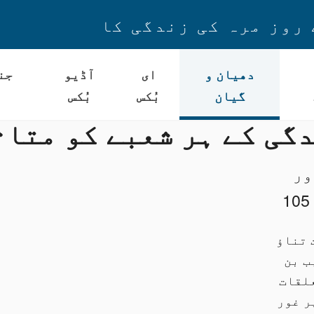
 روز مرہ کی زندگی کا
دھیان و
ای
آڈیو
جن
گیان
بُکس
بُکس
ندگی کے ہر شعبے کو متا
ور
 تناؤ
ب بن
علقات
ر غور