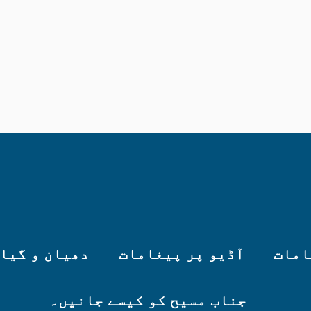
امات
آڈیو پر پیغامات
دھیان و گیا
جناب مسیح کو کیسے جانیں۔