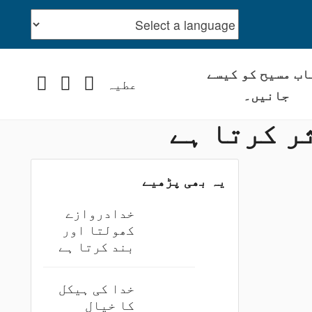
اب مسیح کو کیسے
stagram
YouTube
Facebook
عطیہ
جانیں۔
ثر کرتا ہے
یہ بھی پڑھیے
خدادروازے
کھولتا اور
بند کرتا ہے
خدا کی ہیکل
کا خیال