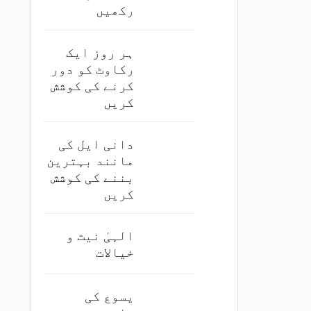
رکھیں
ہر روز ایک
رکاوٹ کو دور
کرنے کی کوشش
کریں
دانی ایل کی
مانند بہترین
بننے کی کوشش
کریں
الہیٰ نیت و
خیالات
یسوع کی