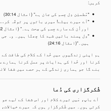
کریں:
"مُطمئِن دِل جِسم کی جان ہے” (امثال 30:14)
"اَے میرے بیٹے! میری باتوں پر توجُّہ کر…
اوراُن کے سارے جِسم کی صِحت ہے۔” (امثال 20،22)
"دِل پسند باتیں شہد کا چھتّا ہیں۔ وہ جی کو
ہیں۔”(امثال 24:16)
ہم اپنی زندگیوں میں خُدا کے کلام کی طاقت کے ل
کرنا اور خُدا کی ہدایات پر عمل کرنا ہمارے 
بنے گا جو ہماری زندگی کے ہر حصے میں شفا لائے
شُکرگزاری کی دُعا
اَے باپ، مَیں تیرے کلام اور اس شفا کے لیے جو 
کرتی ہوں۔ میں شُکرگزار ہوں کہ میرے خیالات، 