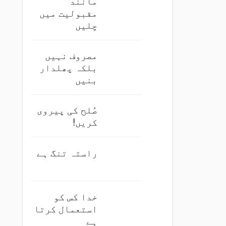
مانند
مقبولیت میں
چلیں
مصروف نہیں
بلکہ پھلدار
بنیں
صُلح کی پیروی
کریں!
راستہ تنگ ہے
خدا کس کو
استعمال کرتا
ہے