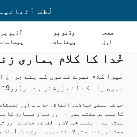
لُطف اُٹھائیے
صفحہ
وڈیو پر
آڈیو پر
اول
پیغامات
پیغامات
خُدا کا کلام ہماری ز
تیرا کلام میرے قدموں کے لِئے چراغ ا
میری راہ کے لِئے رَوشنی ہے۔ زبُور19: 105
جب کہ منفی خیالات، الفاظ، جذبات اور تعلقات
کا سبب بن سکتے ہیں — اور تناؤ بیماری کا سب
سکتا ہے — مثبت خیالات، الفاظ، جذبات اور ت
صحت اور تندرستی لا سکتے ہیں۔ درج ذیل آیات پ