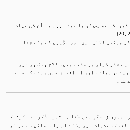
 کیونکہ جو اِس کو پا لیتے ہیں یہ اُن کی حیات
 مِیٹھی لگتی ہیں اور ہڈِّیوں کے لِئے شِفا
یے شُکر گزار ہو سکتے ہیں۔ کلامِ پاک پر غور
سوچنے، بولنے اور اس انداز میں جینے کا سبب
 گا۔
وہ میری زندگی میں لاتا ہے تیرا شُکر ادا کرتا
/
الفاظ، جذبات اور رشتے اس راہنمائی سے جو تُو