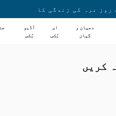
 روز مرہ کی زندگی کا
دھیان و
ای
آڈیو
جن
گیان
بُکس
بُکس
ہ کریں