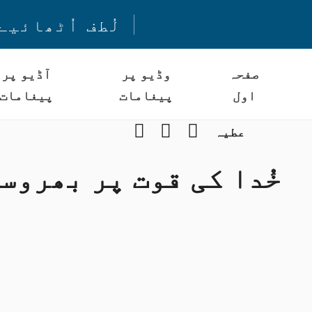
لُطف اُٹھائیے
صفحہ
وڈیو پر
آڈیو پر
اول
پیغامات
پیغامات
Instagram
YouTube
Facebook
عطیہ
خُدا کی قوت پر بھروس