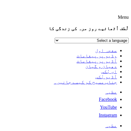
Menu
لُطف اُٹھائیے روز مرہ کی زندگی کا
صفحہ اول
وڈیو پر پیغامات
آڈیو پر پیغامات
دھیان و گیان
ای بُکس
آڈیو بُکس
جناب مسیح کو کیسے جانیں۔
عطیہ
Facebook
YouTube
Instagram
عطیہ