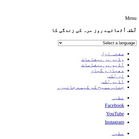
Menu
لُطف اُٹھائیے روز مرہ کی زندگی کا
صفحہ اول
وڈیو پر پیغامات
آڈیو پر پیغامات
دھیان و گیان
ای بُکس
آڈیو بُکس
جناب مسیح کو کیسے جانیں۔
عطیہ
Facebook
YouTube
Instagram
عطیہ