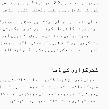
رہیں اور فلپیوں 2:2 میں کہا: "تو میری یہ
کرو کہ یک دِل رہو۔ یکساں مُحبّت رکھّو۔ ایک جان
جہاں اتحاد ہے وہاں برکت اور مسح ہے۔ جب لوگ
ہوکر رہنے کا فیصلہ کرتے ہیں تو وہ یکجہتی ک
ہم دوسرے لوگوں سے تلخی سے پیش آتے ہیں اور 
زندگیوں میں کام نہیں کر سکتی۔ اگر ہم جھگڑے 
مُحبّت ہم سے منعکس نہیں ہوگی۔ صُلح ایک طاقت 
شُکرگزاری کی دُعا
اَے باپ مَیں آج تیرا شُکریہ اَدا کرتا
/
کرتی ہوں 
صُلح کے ساتھ اکٹھے رہنے کا فیصلہ کریں گے۔ آ
یکجہتی کو فروغ دینے کے لیے جھگڑوں اور دلائل
مجھے تو فیق دے گا تاکہ میں ایسا کرسکوں۔