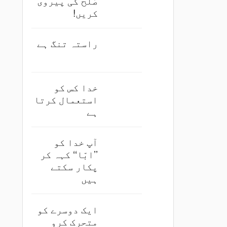
صُلح کی پیروی
کریں!
راستہ تنگ ہے
خدا کس کو
استعمال کرتا
ہے
آپ خدا کو
’’ابّا‘‘ کہہ کر
پکار سکتے
ہیں
ایک دوسرے کو
متحرک کرو