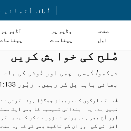
لُطف اُٹھائیے
صفحہ
وڈیو پر
آڈیو پر
اول
پیغامات
پیغامات
صُلح کی خواہش کریں
دیکھو
کَیسی اچھّی اور خُوشی کی بات 
!
بھائی باہم مِل کر رہیں۔ زبُور 1:133
خُدا کے لوگوں کے درمیان جھگڑا ہونا کوئی نئی
نہیں ہے۔ یہ ابتدائی کلیسیا کا بھی ایک مسئل
اور آج بھی ہے۔ پولس نے زور دے کر کلیسیا کی
افزائی کی اور ان کو تاکید بھی کی کہ وہ متحد