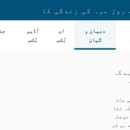
 روز مرہ کی زندگی کا
دھیان و
ای
آڈیو
جن
گیان
بُکس
بُکس
ہے کہ
 بات
ہ تھا
 حوصلہ
 ہو کر