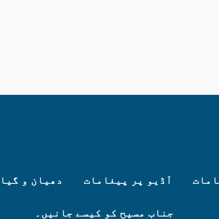
امات
آڈیو پر پیغامات
دھیان و گیا
جناب مسیح کو کیسے جانیں۔