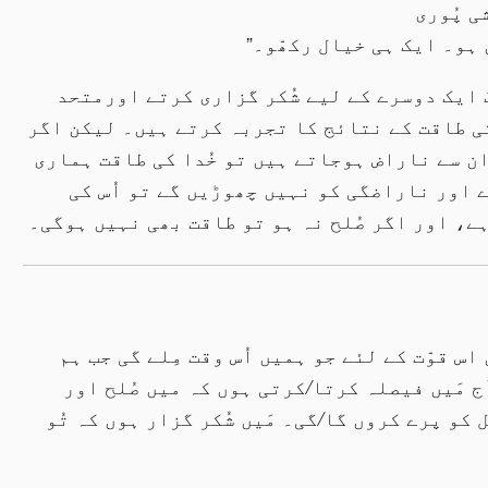
 خُوشی پُوری
 ہو۔ ایک ہی خیال رکھّو۔”
 ایک دوسرے کے لیے شُکر گزاری کرتے اورمتحد
ی طاقت کے نتائج کا تجربہ کرتے ہیں۔ لیکن اگر
ان سے ناراض ہوجاتے ہیں تو خُدا کی طاقت ہماری
اور ناراضگی کو نہیں چھوڑیں گے تو اُس کی
ہے، اور اگر صُلح نہ ہو تو طاقت بھی نہیں ہوگی۔
اس قوّت کے لئے جو ہمیں اُس وقت مِلے گی جب ہم
ج مَیں فیصلہ کرتا
/
کرتی ہوں کہ میں صُلح اور
 کو پرے کروں گا
/
گی۔ مَیں شُکر گزار ہوں کہ تُو