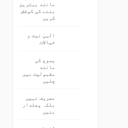
مانند بہترین
بننے کی کوشش
کریں
الہیٰ نیت و
خیالات
یسوع کی
مانند
مقبولیت میں
چلیں
مصروف نہیں
بلکہ پھلدار
بنیں