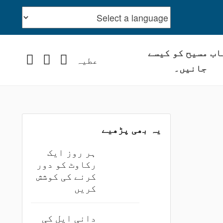
اب مسیح کو کیسے
stagram
YouTube
Facebook
عطیہ
جانیں۔
یہ بھی پڑھیے
ہر روز ایک
رکاوٹ کو دور
کرنے کی کوشش
کریں
دانی ایل کی