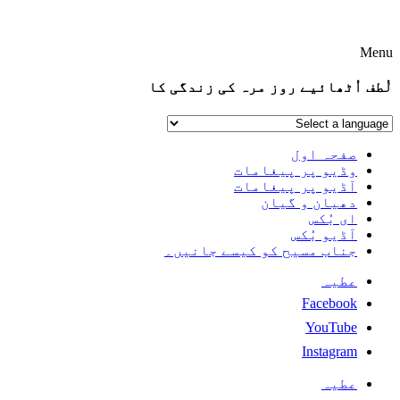
Menu
لُطف اُٹھائیے روز مرہ کی زندگی کا
صفحہ اول
وڈیو پر پیغامات
آڈیو پر پیغامات
دھیان و گیان
ای بُکس
آڈیو بُکس
جناب مسیح کو کیسے جانیں۔
عطیہ
Facebook
YouTube
Instagram
عطیہ