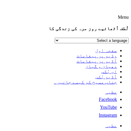
Menu
لُطف اُٹھائیے روز مرہ کی زندگی کا
صفحہ اول
وڈیو پر پیغامات
آڈیو پر پیغامات
دھیان و گیان
ای بُکس
آڈیو بُکس
جناب مسیح کو کیسے جانیں۔
عطیہ
Facebook
YouTube
Instagram
عطیہ