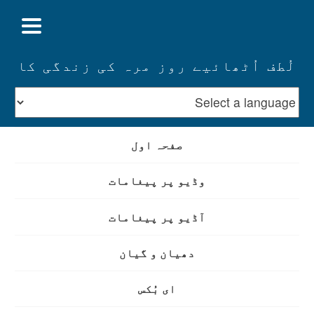
لُطف اُٹھائیے روز مرہ کی زندگی کا
صفحہ اول
وڈیو پر پیغامات
آڈیو پر پیغامات
دھیان و گیان
ای بُکس