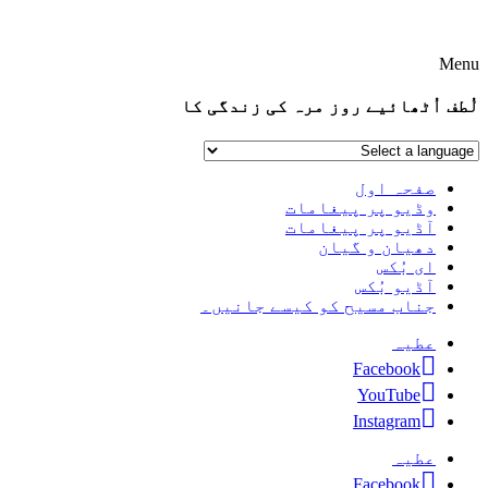
Menu
لُطف اُٹھائیے روز مرہ کی زندگی کا
صفحہ اول
وڈیو پر پیغامات
آڈیو پر پیغامات
دھیان و گیان
ای بُکس
آڈیو بُکس
جناب مسیح کو کیسے جانیں۔
عطیہ
Facebook
YouTube
Instagram
عطیہ
Facebook