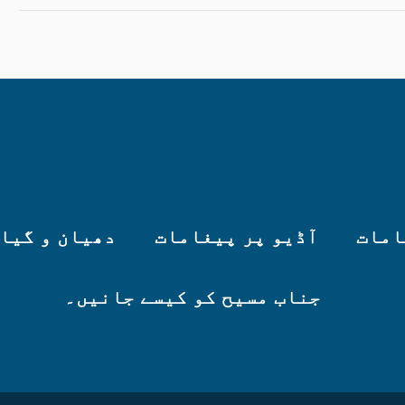
امات
آڈیو پر پیغامات
دھیان و گیا
جناب مسیح کو کیسے جانیں۔