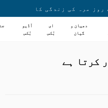
 روز مرہ کی زندگی کا
دھیان و
ای
آڈیو
جن
گیان
بُکس
بُکس
ر کرتا ہے