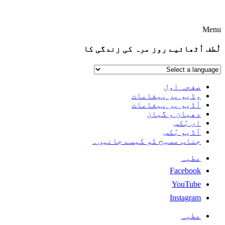
Menu
لُطف اُٹھائیے روز مرہ کی زندگی کا
صفحہ اول
وڈیو پر پیغامات
آڈیو پر پیغامات
دھیان و گیان
ای بُکس
آڈیو بُکس
جناب مسیح کو کیسے جانیں۔
عطیہ
Facebook
YouTube
Instagram
عطیہ