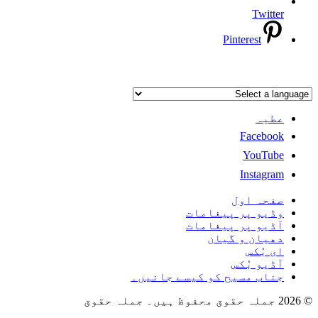
Twitter
Pinterest
عطیہ
Facebook
YouTube
Instagram
صفحہ اول
وڈیو پر پیغامات
آڈیو پر پیغامات
دھیان و گیان
ای بُکس
آڈیو بُکس
جناب مسیح کو کیسے جانیں۔
© 2026 جملہ حقوق محفوظ ہیں۔ جملہ حقوق