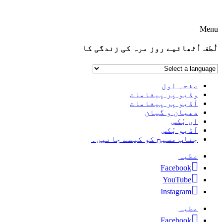
Menu
لُطف اُٹھائیے روز مرہ کی زندگی کا
صفحہ اول
وڈیو پر پیغامات
آڈیو پر پیغامات
دھیان و گیان
ای بُکس
آڈیو بُکس
جناب مسیح کو کیسے جانیں۔
عطیہ
Facebook
YouTube
Instagram
عطیہ
Facebook