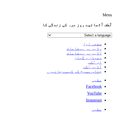
Menu
لُطف اُٹھائیے روز مرہ کی زندگی کا
صفحہ اول
وڈیو پر پیغامات
آڈیو پر پیغامات
دھیان و گیان
ای بُکس
آڈیو بُکس
جناب مسیح کو کیسے جانیں۔
عطیہ
Facebook
YouTube
Instagram
عطیہ