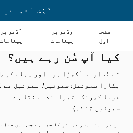
لُطف اُٹھائیے
صفحہ
وڈیو پر
آڈیو پر
اول
پیغامات
پیغامات
کیا آپ سُن رہے ہیں؟
تب خُداوند آکھڑا ہوا اور پہلے کی ط
پکارا سموئیل
سموئیل
سموئیل نے ک
!
!
سموئیل ۳ : ۱۰)
آج کی آیت ایسی کہانی کا حصّہ ہے جس میں خُدا 
کو بتانا چاہتا تھا کہ وہ اُس کے دورکے مخصوص 