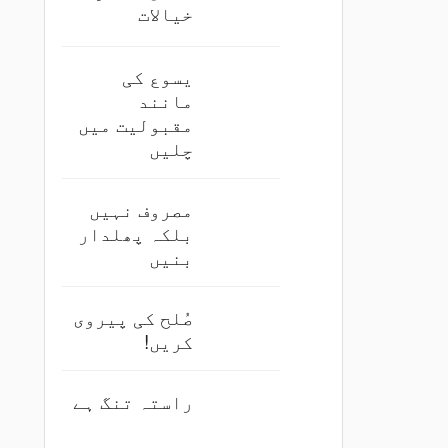
خیالات
یسوع کی
مانند
مقبولیت میں
چلیں
مصروف نہیں
بلکہ پھلدار
بنیں
صُلح کی پیروی
کریں!
راستہ تنگ ہے