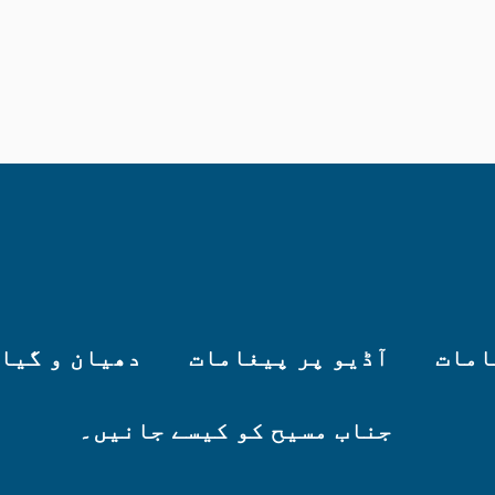
امات
آڈیو پر پیغامات
دھیان و گیا
جناب مسیح کو کیسے جانیں۔