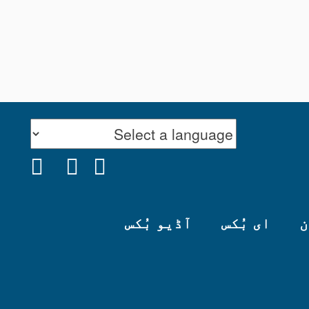
ن
ای بُکس
آڈیو بُکس