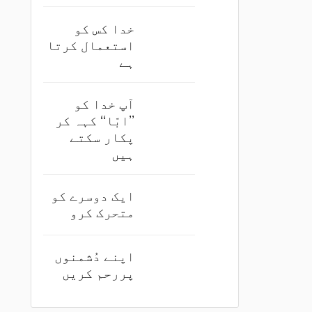
خدا کس کو
استعمال کرتا
ہے
آپ خدا کو
’’ابّا‘‘ کہہ کر
پکار سکتے
ہیں
ایک دوسرے کو
متحرک کرو
اپنے دُشمنوں
پررحم کریں