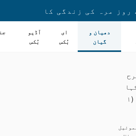
 روز مرہ کی زندگی کا
دھیان و
ای
آڈیو
جن
گیان
بُکس
بُکس
رح
ہا
فرما کیونکہ تیرابندہ سنتا ہے۔ ۔ (۱
سموئیل
حالات