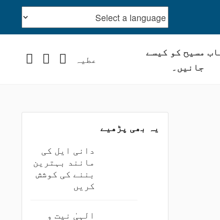
اب مسیح کو کیسے
stagram
YouTube
Facebook
عطیہ
جانیں۔
یہ بھی پڑھیے
دانی ایل کی
مانند بہترین
بننے کی کوشش
کریں
الہیٰ نیت و