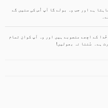
اہتا ہے اور جب وہ بولے گا آپ اُس کی سنیں گے
ے۔
خُدا کے اچھے منصوبے ہیں اور وہ آپ کوان تمام
رت ہے۔ سُننا نہ بھولیں!