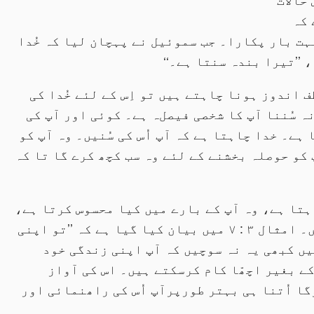
 کہ
بہت بار پکارا۔ جب سموئیل نے پہچان لیا کہ خُدا
 ’’تیرا بندہ سنتا ہے۔‘‘
ف اندوز ہونا چاہتے ہیں تو اِس کے لئے خُدا کی
 نہ سُننا آپ کا شخصی فیصلہ ہے۔ کوئی اور آپ کی
ے۔ خدا چاہتا ہے کہ آپ اُس کی سُنیں۔ وہ آپ کو
 کو حوصلہ بخشنے کے لئے وہ سب کچھ کرے گا تا کہ
اہتا ہے، وہ آپ کے بارے میں کیا محسوس کرتا ہے،
اور آپ کی زندگی کے لئے اس کے کیا منصوبے ہیں۔ امثال ۳ : ۷ میں بیان کیا گیا ہے کہ ’’تو اپنی
یں کبھی یہ نہ سوچیں کہ آپ اپنی زندگی خود
ے بغیر اچھّا کام کرسکتے ہیں۔ اس کی آواز
ا اُتنا ہی بہتر طورپرآپ اُس کی راھنمائی اور