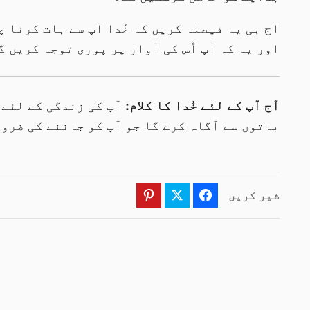
آج ہی یہ فیصلہ کریں کہ خُدا آپ سے بات کرنا چ
اور یہ کہ آپ اُس کی آواز پر پوری توجہ کریں گ
آج آپ کے لئے خُدا کا کلام
:
آپ کی زندگی کے لئے 
باتوں سے آگاہ کرے گا جو آپ کو جاننے کی ضرو
شیر کریں
Pinterest
Twitter
Facebook