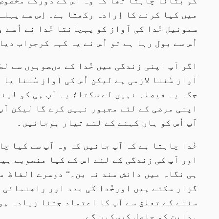
میں کیا کرنے کا اِرادہ رکھتا ہے۔ اِس سے پہلے
سموئیل خُدا کی آواز کو پہچانتا خُدا نے اُسے 
اُس سے بول رہا ہے تو اُس نے یہ کہہ کرجواب دیا،
اگر آپ اپنی زندگی میں خُدا کے مںصوبوں سے لط
آواز سُننا لازمی ہے لیکن اُس کی آواز سُننا یا
جگہ یہ فیصلہ نہیں لے سکتا؛ یہ آپ ہی کو لینا ہ
اپنی مرضی کے لئے مجبور نہیں کرے گا لیکن آپ
آپ اُس کو ہاں کہنے کے لئے تیار ہوجائیں۔
خُدا چاہتا ہے کہ آپ جانیں کہ وہ آپ سے کیا چ
ہی نگاہ میں دانش مند نہ بن۔‘‘ دوسرے الفاظ م
گزار سکتے ہیں اورخُدا کی مدد اور راھنمائی ک
سننے کے تعلق سے آپ کا اعتماد جتنا زیادہ ہوگ
ہدایت کو حاصل کرسکیں گے۔