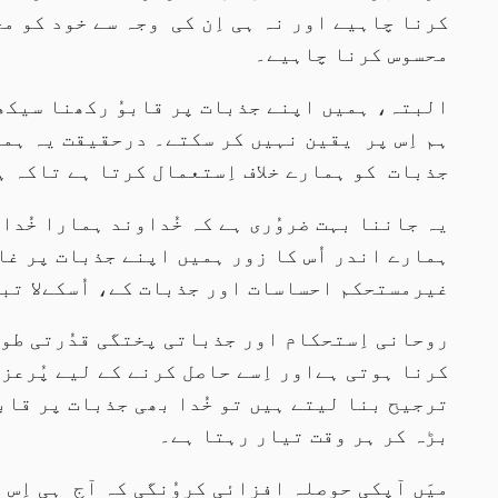
کرنا چاہیے اور نہ ہی اِن کی وجہ سے خود کو مج
محسوس کرنا چاہیے۔
البتہ، ہمیں اپنے جذبات پر قابوُ رکھنا سیکھ
ہم اِس پر یقین نہیں کر سکتے۔ درحقیقت یہ ہما
جذبات کو ہمارے خلاف اِستعمال کرتا ہے تاکہ ہ
یہ جاننا بہت ضروُری ہے کہ خُداوند ہمارا خُد
ہمارے اندر اُس کا زور ہمیں اپنے جذبات پر غا
غیرمستحکم احساسات اور جذبات کے، اُسکےلا تبد
روحانی اِستحکام اور جذباتی پختگی قدُرتی طور 
کرنا ہوتی ہےاور اِسے حاصل کرنے کے لیے پُرعز
ترجیح بنا لیتے ہیں تو خُدا بھی جذبات پر قابو
بڑہ کر ہر وقت تیار رہتا ہے۔
میَں آپکی حوصلہ افزائی کروُنگی کہ آج ہی اِس