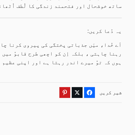
ساتھ خوشحال اور فتحمند زندگی کا لُطف اُٹھائ
یہ دُعا کریں:
اَے خُدا، میَں جذباتی پختگی کی پیروی کرنا چا
رہنا چاہتی ، بلکہ اِن کو اچھی طرح قابوُ میں 
ہوں کہ توُ میرے اندر رہتا ہے اور اپنی عظیم ق
شیر کریں
Pinterest
Twitter
Facebook