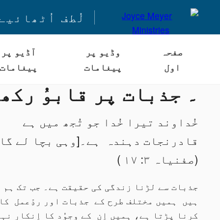
لُطف اُٹھائیے
صفحہ
وڈیو پر
آڈیو پر
اول
پیغامات
پیغامات
۔ جذبات پر قابوُ رکھ
خُداوند تیرا خُدا جو تُجھ میں ہے
قادرنجات دہندہ ہے۔[وہی بچا لے گا]
(صفنیاہ ۳: ۱۷ )
جذبات سے لڑنا زندگی کی حقیقت ہے۔ جب تک ہم ز
ہیں ہمیں مختلف طرح کے جذبات اور ردِّعمل کا
کرنا پڑتا ہے، ہمیں اِن کے وجوُد کا اِنکار نہ