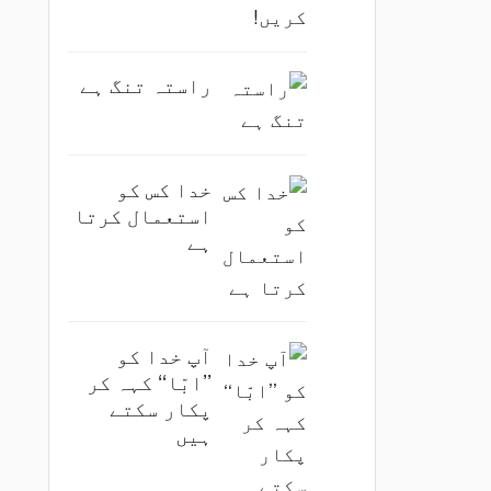
راستہ تنگ ہے
خدا کس کو
استعمال کرتا
ہے
آپ خدا کو
’’ابّا‘‘ کہہ کر
پکار سکتے
ہیں