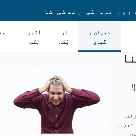
 روز مرہ کی زندگی کا
دھیان و
ای
آڈیو
جن
گیان
بُکس
بُکس
نا
!
ِندہ
 تجربہ
یں