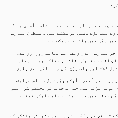
ُرم
نا چاہیے۔ ہمارا یہ سمجھنا خاصا آسان ہے کہ
رے بہت بڑے دُشمن ہو سکتے ہیں ۔ شیطان ہمارے
میں روُح میں چلنے سے روک سکے۔
ا جو ہمارے اندر رہتا ہے نہایت زورآور ہے۔
لب آنے کے قابل بناتا ہے تاکہ بجاۓ ہمارے
یل کلام اور پاک روُح کی رہنمائی میں چلیں ۔
پر نہیں آتیں۔ آپکو پوُرے دِل سے اِس خواہش
م ہونا پڑتا ہے۔ جب آپ جذباتی پختگی کو اپنی
ُ رکھنے میں مدد دینے کے لیے آپکی توقع سے
 کے تعاقب میں لگ جائیں۔ اور جذباتی پختگی کے