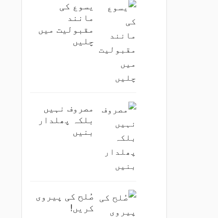
یسوع کی
مانند
مقبولیت میں
چلیں
مصروف نہیں
بلکہ پھلدار
بنیں
صُلح کی پیروی
کریں!