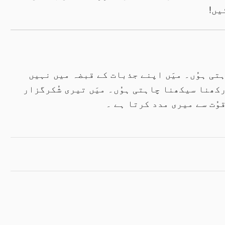
یں!
ہتی ہوُں۔ میَں اپنے جذبات کے قبضہ میں نہیں
رکھنا سیکھنا چاہتی ہوُں۔ میَں تیری شُکرگزار
وُت سے میری مدد کرتا ہے ۔