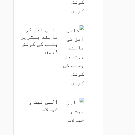
دانی ایل کی
مانند بہترین
بننے کی کوشش
کریں
الہیٰ نیت و
خیالات