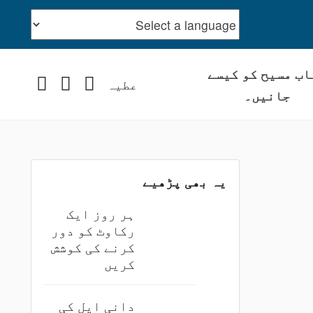
اب مسیح کو کیسے
stagram
YouTube
Facebook
عطیہ
جانیں۔
یہ بھی پڑھیے
ہر روز ایک
رکاوٹ کو دور
کرنے کی کوشش
کریں
دانی ایل کی