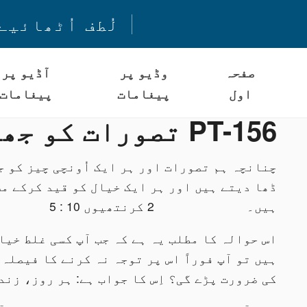
لُطف اُٹھائیے
صفحہ
وڈیو پر
آڈیو پر
اول
پیغامات
پیغامات
PT-156 تصورات کو جھڑک دیں
چنانچہ ہم تصورات اور ہر ایک اُونچی چیز کو جو
ڈھا دیتے ہیں اور ہر ایک خیال کو قید کرکے م
ہیں۔ 2 کرنتھیوں 10 : 5
اس حوالہ کا مطلب یہ ہے کہ جب آپ کسی غلط خیال
ہیں تو آپ فوراً اس پر توجہ نہ کرنے کا فیصلہ
کی ضرورت پڑے گی؟ اِس کا جواب ہے: ہر روز، زند