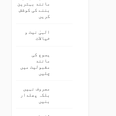
مانند بہترین
بننے کی کوشش
کریں
الہیٰ نیت و
خیالات
یسوع کی
مانند
مقبولیت میں
چلیں
مصروف نہیں
بلکہ پھلدار
بنیں