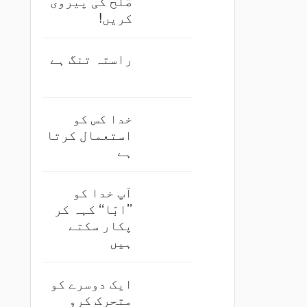
صُلح کی پیروی
کریں!
راستہ تنگ ہے
خدا کس کو
استعمال کرتا
ہے
آپ خدا کو
’’ابّا‘‘ کہہ کر
پکار سکتے
ہیں
ایک دوسرے کو
متحرک کرو