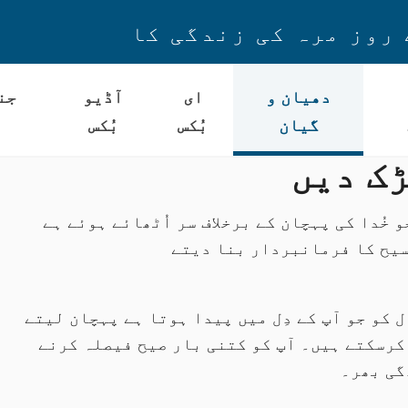
 روز مرہ کی زندگی کا
دھیان و
ای
آڈیو
جن
گیان
بُکس
بُکس
 خُدا کی پہچان کے برخلاف سر اُٹھائے ہوئے ہے
سیح کا فرمانبردار بنا دیتے
 کو جو آپ کے دِل میں پیدا ہوتا ہے پہچان لیتے
 کرسکتے ہیں۔ آپ کو کتنی بار صیح فیصلہ کرنے
گی بھر۔