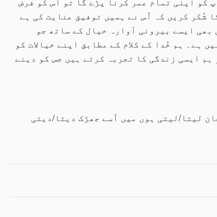
پ کو اپنی تمام عمر کرنا پڑے گا تو اس کو فرض
 شُکر کریں کہ اُس نے ہمیں توفیق عنایت کی ہے
 بھی ایسے بیرونی آوارہ خیال کے ساتھ جو
 ہے۔ ہم خُدا کے کلام کے مطابق اپنے خیالات کو
 ہم ایسی زندگی کا تجربہ کرتے ہیں جس کو دینے
ان لیتا/لیتی ہوں میں اُسے جھڑک دیتا/دیتی