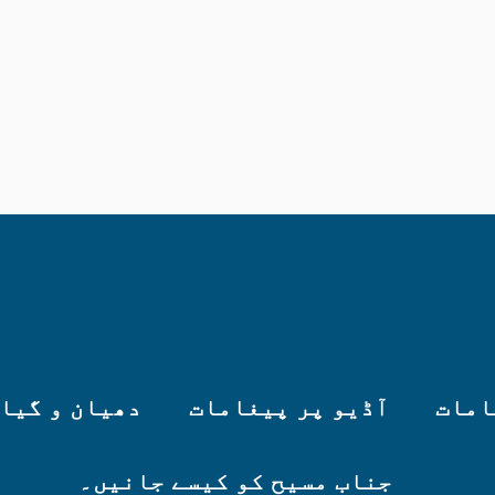
امات
آڈیو پر پیغامات
دھیان و گیا
جناب مسیح کو کیسے جانیں۔