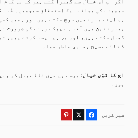
اگر آپ اس خیال سے گھبرا گئے ہیں کہ یہ کام آ
سمجھنے کی بجائے ایک استحقاق سمجھیں۔ خُدا کا
ہم اپنے بارے میں سوچ سکتے ہیں اور ہمیں کسی
ہمارے ذہن میں آتا ہے چپکے رہنے کی ضرورت نہیں
ڈھال سکتے ہیں، اور جب ہم ایسا کرتے ہیں، تو
کے لئے مسیح ہماری خاطر موا۔
آج کا قوّی خیال
: جیسے ہی میں غلط خیال کو پہچ
ہوں۔
شیر کریں
Pinterest
Twitter
Facebook