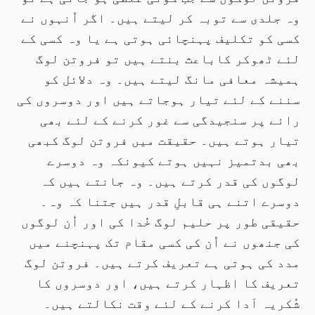
وہ جلدی سے توبہ کر لیتے ہیں۔ اگر اُنہوں نے
کسی کو تکلیف پہنچائی ہوتی ہے یا وہ کسی کے
لئے ٹھوکر کاباعث بنتے ہیں تو فروتن لوگ
ہمیشہ معافی مانگ لیتے ہیں۔ وہ دلائل کو
سننے کے لئے تیار ہوجاتے ہیں اور دوسروں کی
رائے پر سنجیدگی سے غور کرنے کے لئے بھی
تیار ہوتے ہیں۔ حقیقت میں فروتن لوگ کبھی
بھی بدتمیز نہیں ہوتے کیونکہ وہ دوسرے
لوگوں کی قدر کرتے ہیں۔ وہ جانتے ہیں کہ
دوسرے اتنے ہی قابلِ قدر ہیں جتنا کہ وہ۔
حقیقی طور پر حلیم لوگ خُدا کی اور اُن لوگوں
کی جنھوں نے اُن کی کسی مقام تک پہنچنے میں
مدد کی ہوتی ہے تعریف کرتے ہیں۔ فروتن لوگ
تعریف کا اظہار کرتے ہیں، اور دوسروں کا
شُکریہ اَدا کرنے کے لئے وقت نکالتے ہیں۔