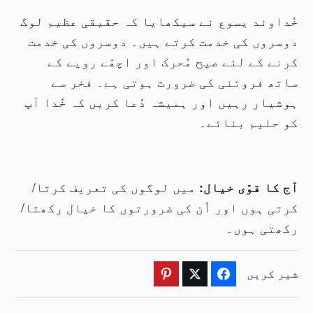
خُداوند یسوع نے سیکھایا کہ حقیقی عظیم لوگ
دوسروں کی خدمت کرتے ہیں۔ دوسروں کی خدمت
کرنے کے لئے صیح مُحرک اور اچھّے رویے کے
ساتھ فروتنی کی ضرورت ہوتی ہے۔ فخر سے
ہوشیار رہیں اور ہمیشہ دُعا کریں کہ خُدا آپ
کو حلیم بنائے۔
آج کا قوّی خیال
:
میں لوگوں کی تعریف کرتا/
کرتی ہوں اور اُن کی ضرورتوں کا خیال رکھتا/
رکھتی ہوں۔
شیر کریں
Pinterest
Twitter
Facebook