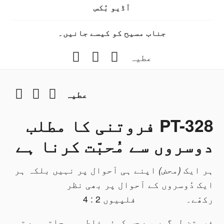
آڈیو بُکس
جناب مسیح کو کیسے جانیں۔
Instagram
YouTube
Facebook
عطیہ
gram
YouTube
Facebook
عطیہ
PT-328 فروتنی کا مطلب
دوسروں سے مُحبّت کرنا ہے
ہر ایک
(
محض
)
اپنے ہی اَحوال پر نہیں بلکہ ہر
ایک دُوسروں کے اَحوال پر بھی نظر
رکھّے۔ فلپیوں 2 : 4
فروتن لوگوں سے جب کوئی غلطی ہو جاتی ہے تو