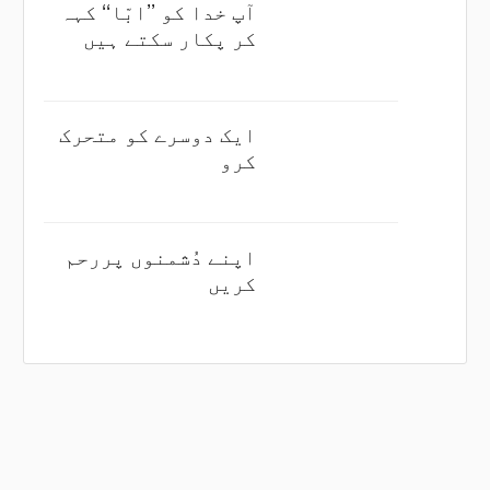
آپ خدا کو ’’ابّا‘‘ کہہ
کر پکار سکتے ہیں
ایک دوسرے کو متحرک
کرو
اپنے دُشمنوں پررحم
کریں