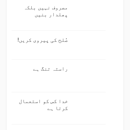
مصروف نہیں بلکہ
پھلدار بنیں
صُلح کی پیروی کریں!
راستہ تنگ ہے
خدا کس کو استعمال
کرتا ہے