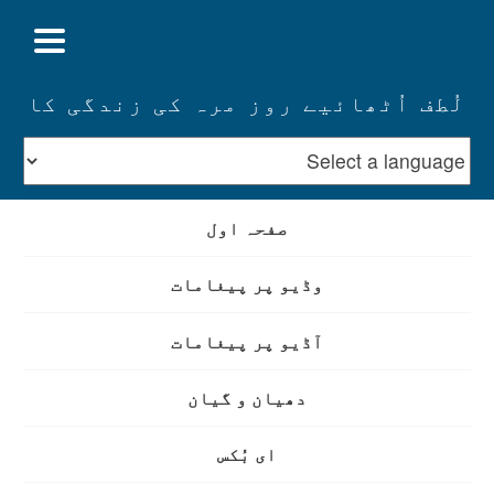
لُطف اُٹھائیے روز مرہ کی زندگی کا
صفحہ اول
وڈیو پر پیغامات
آڈیو پر پیغامات
دھیان و گیان
ای بُکس