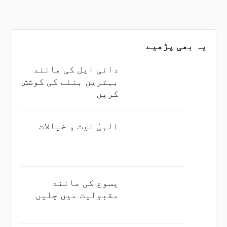
یہ بھی پڑھیے
دانی ایل کی مانند
بہترین بننے کی کوشش
کریں
الہیٰ نیت و خیالات
یسوع کی مانند
مقبولیت میں چلیں