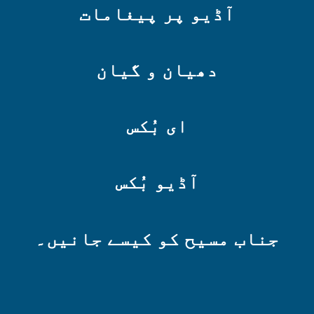
آڈیو پر پیغامات
دھیان و گیان
ای بُکس
آڈیو بُکس
جناب مسیح کو کیسے جانیں۔