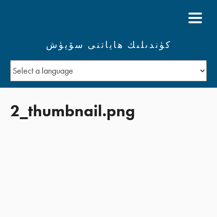
كۈندىلىك ھاياتنى سۆيۈش
2_thumbnail.png