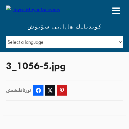
كۈندىلىك ھاياتنى سۆيۈش
3_1056-5.jpg
ئورتاقلىشىش
Facebook
Twitter
Pinterest