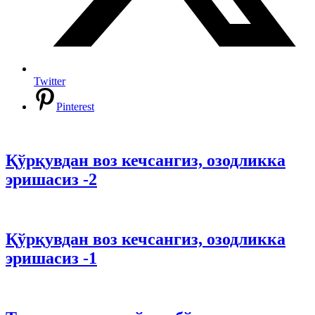
Twitter
Pinterest
Қўрқувдан воз кечсангиз, озодликка
эришасиз -2
Қўрқувдан воз кечсангиз, озодликка
эришасиз -1