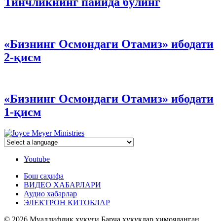
Тинчликнинг пайида бўлинг
«Бизнинг Осмондаги Отамиз» ибодати
2-қисм
«Бизнинг Осмондаги Отамиз» ибодати
1-қисм
Youtube
Бош саҳифа
ВИДЕО ХАБАРЛАРИ
Аудио хабарлар
ЭЛЕКТРОН КИТОБЛАР
© 2026 Муаллифлик ҳуқуғи Барча ҳуқуқлар ҳимояланган