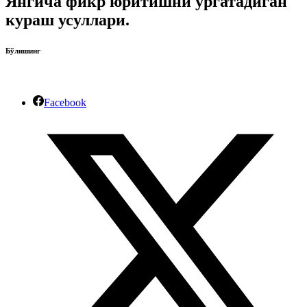
Янгича фикр юритишни ўргатадиган
кураш усуллари.
Бўлишинг
Facebook