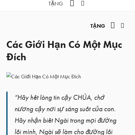
YouTube
Facebook
TẶNG
YouTub
Fac
TẶNG
Các Giới Hạn Có Một Mục
Đích
“Hãy hết lòng tin cậy CHÚA, chớ
nương cậy nơi sự sáng suốt của con.
Hãy nhận biết Ngài trong mọi đường
lối mình, Ngài sẽ làm cho đường lối