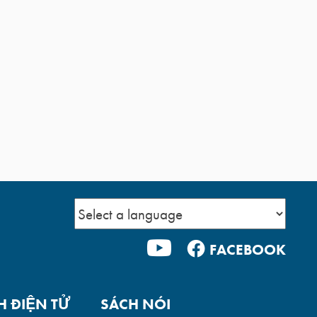
YOUTUBE
FACEBOOK
H ĐIỆN TỬ
SÁCH NÓI