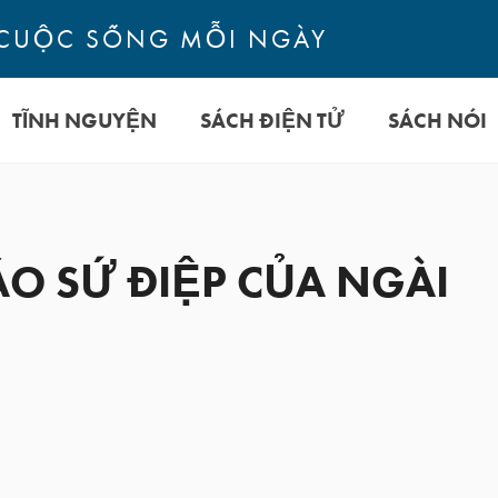
CUỘC SỐNG MỖI NGÀY
TĨNH NGUYỆN
SÁCH ĐIỆN TỬ
SÁCH NÓI
O SỨ ĐIỆP CỦA NGÀI