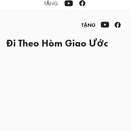
YouTube
Facebook
TẶNG
YouTube
Fac
TẶNG
Đi Theo Hòm Giao Ước