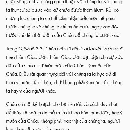
cuộc sống, chỉ vì chúng quen thuộc với chúng ta, và chúng
ta thật sự sợ bước vào xứ chưa được thám hiểm. Rồi có
những lúc chúng ta có thể cảm nhận điều mới mẻ phía
trước chúng ta và chúng ta chỉ muốn bước ngay vào đó-
trước khi đến thời điểm của Chúa để chúng ta bước vào.
Trong Giô-suê 3:3, Chúa nói với dân Y-sơ-ra-ên về việc đi
theo Hòm Giao Ước. Hòm Giao Ước đại diện cho sự xức
dầu của Chúa…sự hiện diện của Chúa…ý muốn của
Chúa. Điều rất quan trọng đối với chúng ta là học để đi
theo ý muốn của Chúa, chứ không phải ý muốn của chúng
ta hay ý của người khác.
Chúa có một kế hoạch cho bạn và tôi, và cách duy nhất
để thấy kế hoạch đó mở ra là đi theo hòm giao ước, hay ý
muốn của Chúa, không phải xác thịt của chúng ta, người
khác hay cảm xúc của chúng ta.