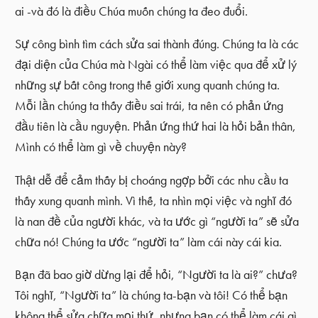
ai -và đó là điều Chúa muốn chúng ta đeo đuổi.
Sự công bình tìm cách sửa sai thành đúng. Chúng ta là các
đại diện của Chúa mà Ngài có thể làm việc qua để xử lý
những sự bất công trong thế giới xung quanh chúng ta.
Mỗi lần chúng ta thấy điều sai trái, ta nên có phản ứng
đầu tiên là cầu nguyện. Phản ứng thứ hai là hỏi bản thân,
Mình có thể làm gì về chuyện này?
Thật dễ để cảm thấy bị choáng ngợp bởi các nhu cầu ta
thấy xung quanh mình. Vì thế, ta nhìn mọi việc và nghĩ đó
là nan đề của người khác, và ta ước gì “người ta” sẽ sửa
chữa nó! Chúng ta ước “người ta” làm cái này cái kia.
Bạn đã bao giờ dừng lại để hỏi, “Người ta là ai?” chưa?
Tôi nghĩ, “Người ta” là chúng ta-bạn và tôi! Có thể bạn
không thể sửa chữa mọi thứ, nhưng bạn có thể làm cái gì