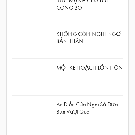
SỨC MẠNH CỦA LỜI
CÔNG BỐ
KHÔNG CÒN NGHI NGỜ
BẢN THÂN
MỘT KẾ HOẠCH LỚN HƠN
Ân Điển Của Ngài Sẽ Đưa
Bạn Vượt Qua