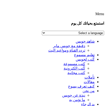
Menu
استمتع بحياتك كل يوم
شاهد جويس
دقيقة مع جويس ماير
تردد القناة ومواعيد البث
تعليم مسموع
كُتب لجويس
كتب مسموعة
كُتب إلكترونية
كتب مجانية
تأملات
مقالات
كيف تعرف يسوع
من نحن
نبذة عن جويس
ما نؤمن به
يد الرجاء