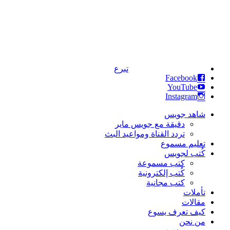
تبرع
Facebook
YouTube
Instagram
شاهد جويس
دقيقة مع جويس ماير
تردد القناة ومواعيد البث
تعليم مسموع
كُتب لجويس
كتب مسموعة
كُتب إلكترونية
كتب مجانية
تأملات
مقالات
كيف تعرف يسوع
من نحن