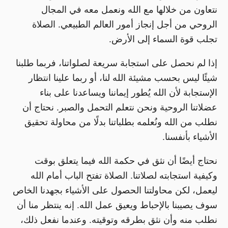
نتعاون من خلالها مع الله ونعمل معه في المجال
الروحي من أجل إنجاز أمور العالم الطبيعي. الصلاة
تجلب قوة السماء إلى الأرض.
إذا لم نحصل على استجابة سريعة لصلواتنا، فربما طلبنا
شيئًا ليس بحسب مشيئة الله لنا، أو ربما علينا انتظار
الإستجابة لأن الله يُطور إيماننا ويساعدنا على بناء
عضلاتنا الروحية ونحن نتعلم التحمل والصبر. نحتاج أن
نطلب من الله ونُعلمه بطلباتنا بدلًا من محاولة تحقيق
الأشياء بأنفسنا.
نحتاج أيضًا أن نثق في حكمة الله فيما يتعلق بوقت
وكيفية استجابته لصلاتنا. الصلاة تفتح الباب أمام الله
ليعمل، لكن محاولتنا الحصول على الأشياء بجهدنا الخاص
سوف يصيبنا بالإحباط ويعيق عمل الله. إنه ينتظر منا أن
نطلب منه وأن نثق بطرقه وتوقيته. وعندما نفعل ذلك،