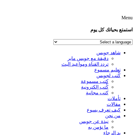
Menu
استمتع بحياتك كل يوم
شاهد جويس
دقيقة مع جويس ماير
تردد القناة ومواعيد البث
تعليم مسموع
كُتب لجويس
كتب مسموعة
كُتب إلكترونية
كتب مجانية
تأملات
مقالات
كيف تعرف يسوع
من نحن
نبذة عن جويس
ما نؤمن به
يد الرجاء