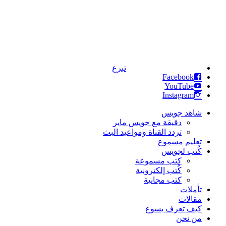
تبرع
Facebook
YouTube
Instagram
شاهد جويس
دقيقة مع جويس ماير
تردد القناة ومواعيد البث
تعليم مسموع
كُتب لجويس
كتب مسموعة
كُتب إلكترونية
كتب مجانية
تأملات
مقالات
كيف تعرف يسوع
من نحن