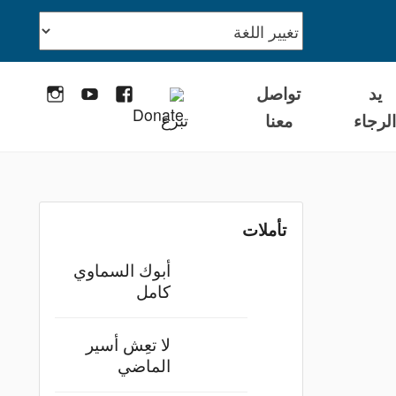
يد
تواصل
stagram
YouTube
Facebook
لرجاء
معنا
تبرع
تأملات
أبوك السماوي
كامل
لا تعِش أسير
الماضي