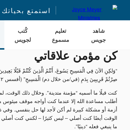
استمتع بحياتك 
شاهد
تعليم
كُتب
جويس
مسموع
لجويس
كن مؤمن علاقاتي
“وَلكِنِ الآنَ فِي الْمَسِيحِ يَسُوعَ، أَنْتُمُ الَّذِينَ كُنْتُمْ قَبْلًا بَعِيدِي
صِرْتُمْ قَرِيبِينَ بِدَمِ (في/من خلال دم) الْمَسِيحِ” (أفسس ٢: ١٣)
كنت قبلًا ما أسميه “مؤمنة متدينة”. وخلال ذلك الوقت، لم
أطلب مساعدة الله إلا عندما كنت أواجه موقف ميئوس من
أزمة أو مشكلة كبيرة لم أكن لأجد لها حل بنفسي. وفي ذ
الوقت أيضًا كنت أصلي – ليس كثيرًا – لكنني كنت أصلي ل
ما ينبغي فعله “دينيًا”.