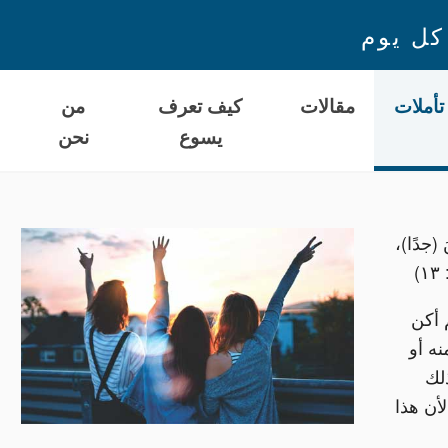
كل يوم
تأملات
مقالات
كيف تعرف
من
يسوع
نحن
ا
نَ (جدًا)،
 أكن
ه أو
لك
أن هذا