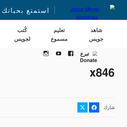
استمتع بحياتك 
شاهد
تعليم
كُتب
جويس
مسموع
لجويس
Instagram
YouTube
Facebook
تبرع
x846
شارك