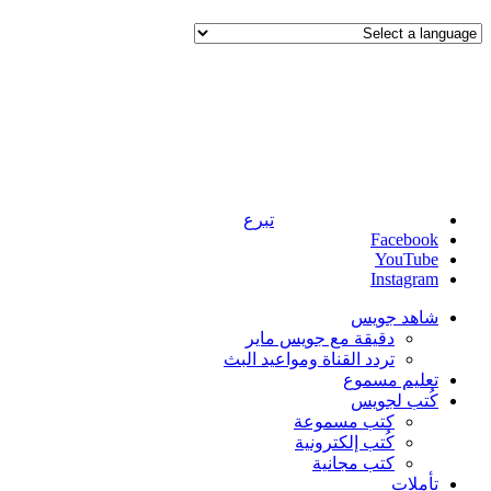
تبرع
Facebook
YouTube
Instagram
شاهد جويس
دقيقة مع جويس ماير
تردد القناة ومواعيد البث
تعليم مسموع
كُتب لجويس
كتب مسموعة
كُتب إلكترونية
كتب مجانية
تأملات