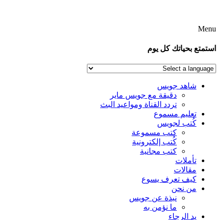
Menu
استمتع بحياتك كل يوم
شاهد جويس
دقيقة مع جويس ماير
تردد القناة ومواعيد البث
تعليم مسموع
كُتب لجويس
كتب مسموعة
كُتب إلكترونية
كتب مجانية
تأملات
مقالات
كيف تعرف يسوع
من نحن
نبذة عن جويس
ما نؤمن به
يد الرجاء