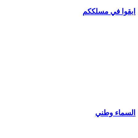
بقوا في مسلككم
لسماء وطني