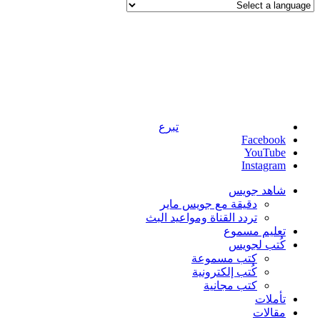
تبرع
Facebook
YouTube
Instagram
شاهد جويس
دقيقة مع جويس ماير
تردد القناة ومواعيد البث
تعليم مسموع
كُتب لجويس
كتب مسموعة
كُتب إلكترونية
كتب مجانية
تأملات
مقالات