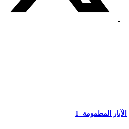
لآبار المطمومة -1