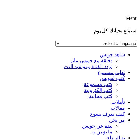
Men
تمتع بحياتك كل يوم
شاهد جويس
دقيقة مع جويس ماير
تردد القناة ومواعيد البث
تعليم مسموع
كُتب لجويس
كتب مسموعة
كُتب إلكترونية
كتب مجانية
تأملات
مقالات
كيف تعرف يسوع
من نحن
نبذة عن جويس
ما نؤمن به
يد الرجاء