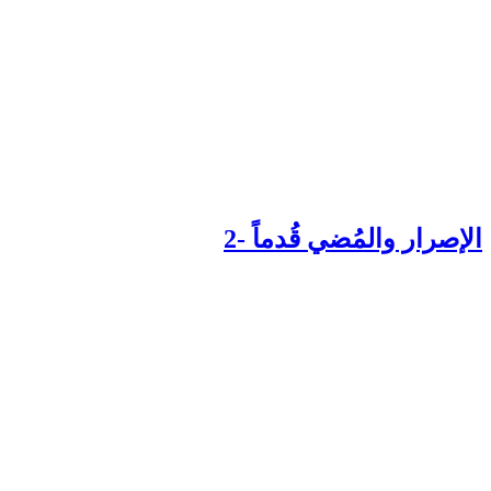
إصرار والمُضي قُدماً -2