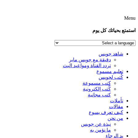
Men
تمتع بحياتك كل يوم
شاهد جويس
دقيقة مع جويس ماير
تردد القناة ومواعيد البث
تعليم مسموع
كُتب لجويس
كتب مسموعة
كُتب إلكترونية
كتب مجانية
تأملات
مقالات
كيف تعرف يسوع
من نحن
نبذة عن جويس
ما نؤمن به
يد الرجاء