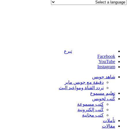
تبرع
Facebook
YouTube
Instagram
شاهد جويس
دقيقة مع جويس ماير
تردد القناة ومواعيد البث
تعليم مسموع
كُتب لجويس
كتب مسموعة
كُتب إلكترونية
كتب مجانية
تأملات
مقالات