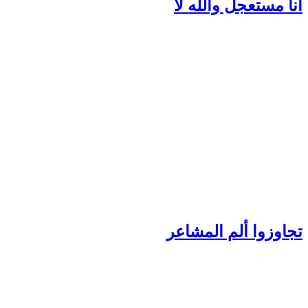
نا مستعجل والله لا
جاوزوا ألم المشاعر