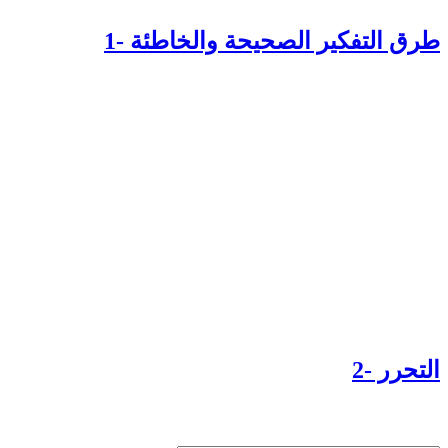
رق التفكير الصحيحة والخاطئة -1
تحرر -2