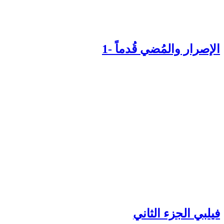
إصرار والمُضي قُدماً -1
يلبي الجزء الثاني