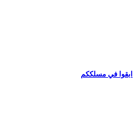
بقوا في مسلككم