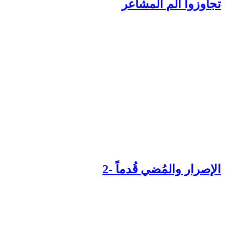
جاوزوا ألم المشاعر
إصرار والمُضي قُدماً -2