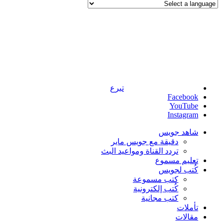
تبرع
Facebook
YouTube
Instagram
شاهد جويس
دقيقة مع جويس ماير
تردد القناة ومواعيد البث
تعليم مسموع
كُتب لجويس
كتب مسموعة
كُتب إلكترونية
كتب مجانية
تأملات
مقالات