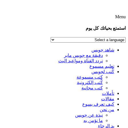
Men
تمتع بحياتك كل يوم
شاهد جويس
دقيقة مع جويس ماير
تردد القناة ومواعيد البث
تعليم مسموع
كُتب لجويس
كتب مسموعة
كُتب إلكترونية
كتب مجانية
تأملات
مقالات
كيف تعرف يسوع
من نحن
نبذة عن جويس
ما نؤمن به
يد الرجاء