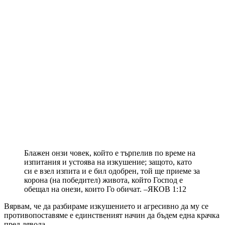
Блажен онзи човек, който е търпелив по време на
изпитания и устоява на изкушение; защото, като
си е взел изпита и е бил одобрен, той ще приеме за
корона (на победител) живота, който Господ е
обещал на онези, които Го обичат. –ЯКОВ 1:12
Вярвам, че да разбираме изкушението и агресивно да му се
противопоставяме е единственият начин да бъдем една крачка
пред дявола.