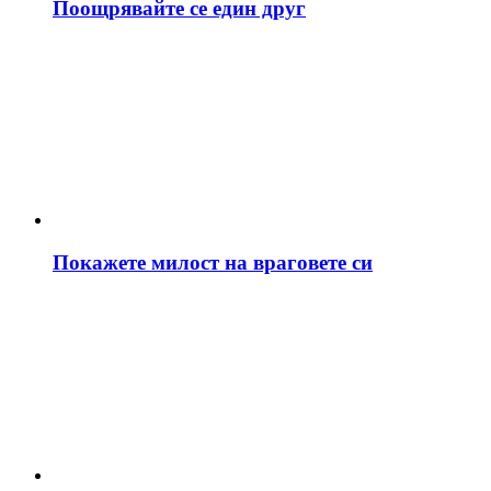
Поощрявайте се един друг
Покажете милост на враговете си