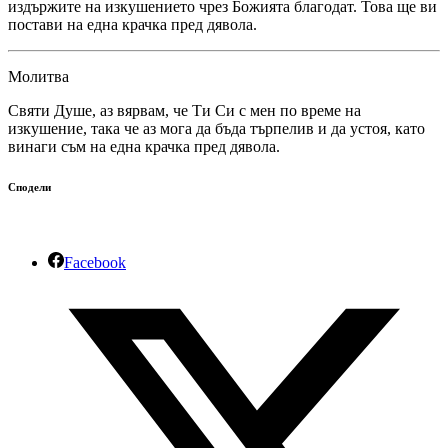
издържите на изкушението чрез Божията благодат. Това ще ви
постави на една крачка пред дявола.
Молитва
Святи Душе, аз вярвам, че Ти Си с мен по време на
изкушение, така че аз мога да бъда търпелив и да устоя, като
винаги съм на една крачка пред дявола.
Сподели
Facebook