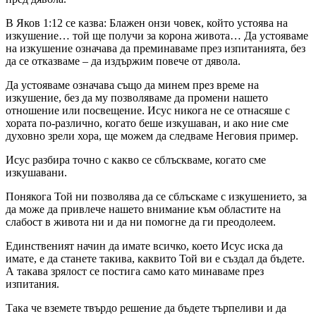
В Яков 1:12 се казва: Блажен онзи човек, който устоява на
изкушение… той ще получи за корона живота… Да устояваме
на изкушение означава да преминаваме през изпитанията, без
да се отказваме – да издържим повече от дявола.
Да устояваме означава също да минем през време на
изкушение, без да му позволяваме да промени нашето
отношение или посвещение. Исус никога не се отнасяше с
хората по-различно, когато беше изкушаван, и ако ние сме
духовно зрели хора, ще можем да следваме Неговия пример.
Исус разбира точно с какво се сблъскваме, когато сме
изкушавани.
Понякога Той ни позволява да се сблъскаме с изкушението, за
да може да привлече нашето внимание към областите на
слабост в живота ни и да ни помогне да ги преодолеем.
Единственият начин да имате всичко, което Исус иска да
имате, е да станете такива, каквито Той ви е създал да бъдете.
А такава зрялост се постига само като минаваме през
изпитания.
Така че вземете твърдо решение да бъдете търпеливи и да