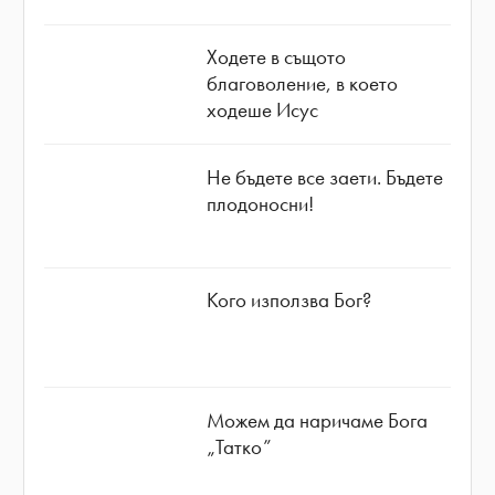
Ходете в същото
благоволение, в което
ходеше Исус
Не бъдете все заети. Бъдете
плодоносни!
Кого използва Бог?
Можем да наричаме Бога
„Татко”