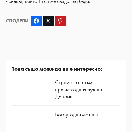
човекът, който Ти си ме създал да бъда.
СПОДЕЛИ
Facebook
Twitter
Pinterest
Това също може да ви е интересно:
Стремете се към
превъзходния дух на
Данаил
Богоугодни мотиви