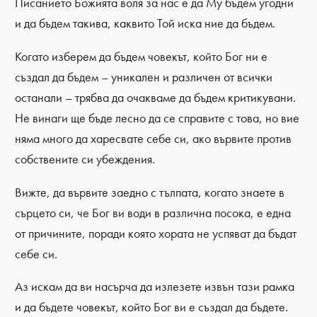
Писанието Божията воля за нас е да Му бъдем угодни
и да бъдем такива, каквито Той иска ние да бъдем.
Когато изберем да бъдем човекът, който Бог ни е
създал да бъдем – уникален и различен от всички
останали – трябва да очакваме да бъдем критикувани.
Не винаги ще бъде лесно да се справите с това, но вие
няма много да харесвате себе си, ако вървите против
собствените си убеждения.
Вижте, да вървите заедно с тълпата, когато знаете в
сърцето си, че Бог ви води в различна посока, е една
от причините, поради която хората не успяват да бъдат
себе си.
Аз искам да ви насърча да излезете извън тази рамка
и да бъдете човекът, който Бог ви е създал да бъдете.