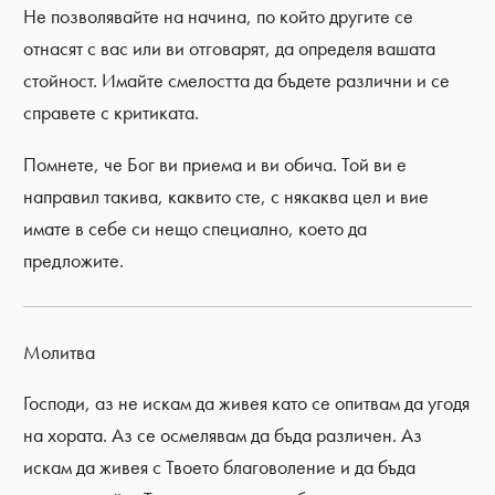
Не позволявайте на начина, по който другите се
отнасят с вас или ви отговарят, да определя вашата
стойност. Имайте смелостта да бъдете различни и се
справете с критиката.
Помнете, че Бог ви приема и ви обича. Той ви е
направил такива, каквито сте, с някаква цел и вие
имате в себе си нещо специално, което да
предложите.
Молитва
Господи, аз не искам да живея като се опитвам да угодя
на хората. Аз се осмелявам да бъда различен. Аз
искам да живея с Твоето благоволение и да бъда