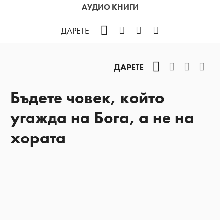
АУДИО КНИГИ
Facebook
Instagram
YouTube
Podcast
ДАРЕТЕ
Facebook
Instagram
YouTub
Pod
ДАРЕТЕ
Бъдете човек, който
угажда на Бога, а не на
хората