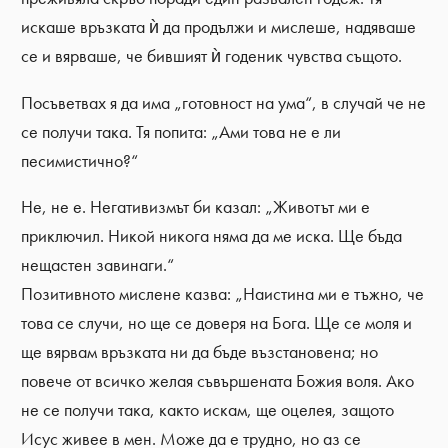
искаше връзката ѝ да продължи и мислеше, надяваше
се и вярваше, че бившият ѝ годеник чувства същото.
Посъветвах я да има „готовност на ума“, в случай че не
се получи така. Тя попита: „Ами това не е ли
песимистично?“
Не, не е. Негативизмът би казал: „Животът ми е
приключил. Никой никога няма да ме иска. Ще бъда
нещастен завинаги.“
Позитивното мислене казва: „Наистина ми е тъжно, че
това се случи, но ще се доверя на Бога. Ще се моля и
ще вярвам връзката ни да бъде възстановена; но
повече от всичко желая съвършената Божия воля. Ако
не се получи така, както искам, ще оцелея, защото
Исус живее в мен. Може да е трудно, но аз се