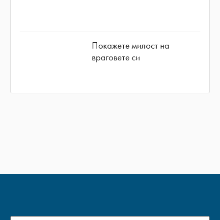
Покажете милост на
враговете си