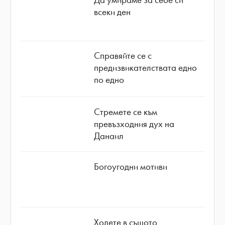
всеки ден
Справяйте се с
предизвикателствата едно
по едно
Стремете се към
превъзходния дух на
Данаил
Богоугодни мотиви
Ходете в същото