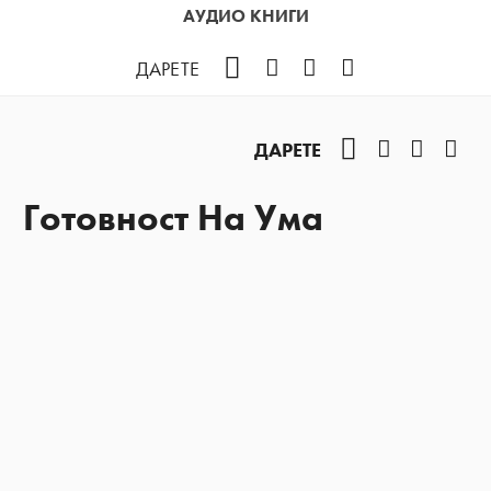
АУДИО КНИГИ
Facebook
Instagram
YouTube
Podcast
ДАРЕТЕ
Facebook
Instagram
YouTub
Pod
ДАРЕТЕ
Готовност На Ума