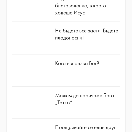
благоволение, в което
ходеше Исус
Не бъдете все заети. Бъдете
плодоносни!
Кого използва Бог?
Можем да наричаме Бога
„Татко”
Поощрявайте се един друг