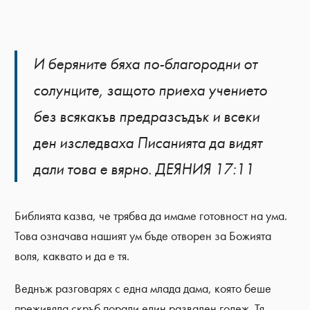
И беряните бяха по-благородни от
солунците, защото приеха учението
без всякакъв предразсъдък и всеки
ден изследваха Писанията да видят
дали това е вярно. ДЕЯНИЯ 17:11
Библията казва, че трябва да имаме готовност на ума.
Това означава нашият ум бъде отворен за Божията
воля, каквато и да е тя.
Веднъж разговарях с една млада дама, която беше
преживяла скръб поради един развален годеж. Тя