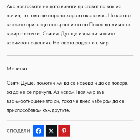
Ако настоявате нещата винаги да стават по вашия
начин, то това ще нарани хората около вас. Но когато
вземете присърце насърчението на Павел да живеете
в мир с всички, Святият Дух ще изпълни вашите
взаимоотношения с Неговата радост и с мир.
Молитва
Святи Душе, помогни ми да се наведа и да се покоря,
за да не се пречупя. Аз искам Твоя мир във
взаимоотношенията си, така че днес избирам да се
приспособявам към другите.
СПОДЕЛИ
Facebook
Twitter
Pinterest