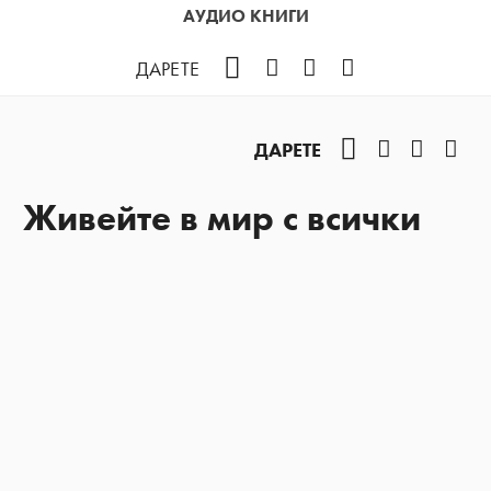
АУДИО КНИГИ
Facebook
Instagram
YouTube
Podcast
ДАРЕТЕ
Facebook
Instagram
YouTub
Pod
ДАРЕТЕ
Живейте в мир с всички