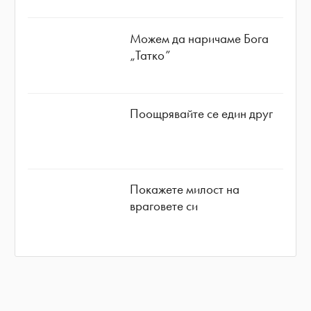
Можем да наричаме Бога
„Татко”
Поощрявайте се един друг
Покажете милост на
враговете си