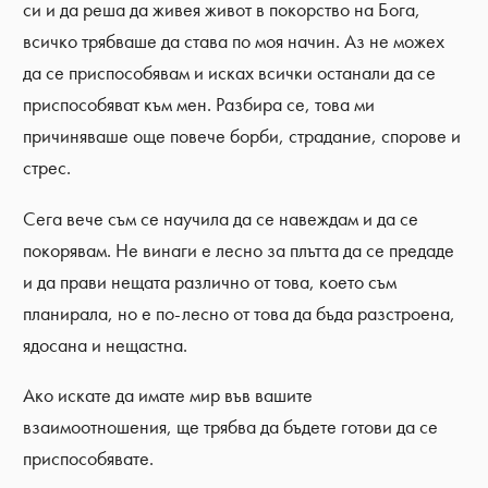
си и да реша да живея живот в покорство на Бога,
всичко трябваше да става по моя начин. Аз не можех
да се приспособявам и исках всички останали да се
приспособяват към мен. Разбира се, това ми
причиняваше още повече борби, страдание, спорове и
стрес.
Сега вече съм се научила да се навеждам и да се
покорявам. Не винаги е лесно за плътта да се предаде
и да прави нещата различно от това, което съм
планирала, но е по-лесно от това да бъда разстроена,
ядосана и нещастна.
Ако искате да имате мир във вашите
взаимоотношения, ще трябва да бъдете готови да се
приспособявате.