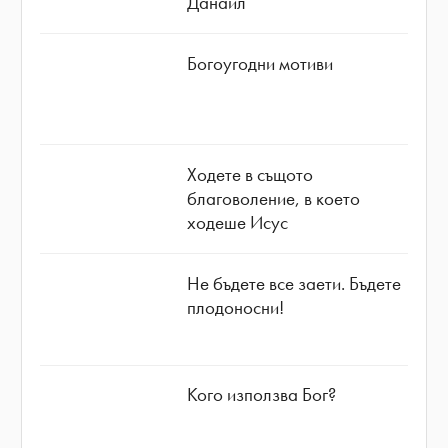
Данаил
Богоугодни мотиви
Ходете в същото
благоволение, в което
ходеше Исус
Не бъдете все заети. Бъдете
плодоносни!
Кого използва Бог?