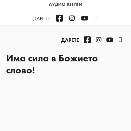
АУДИО КНИГИ
Facebook
Instagram
YouTube
Podcast
ДАРЕТЕ
Facebook
Instagram
YouTub
Pod
ДАРЕТЕ
Има сила в Божието
слово!