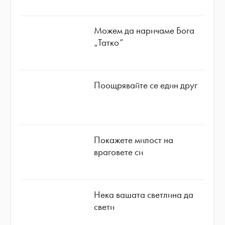
Можем да наричаме Бога
„Татко”
Поощрявайте се един друг
Покажете милост на
враговете си
Нека вашата светлина да
свети