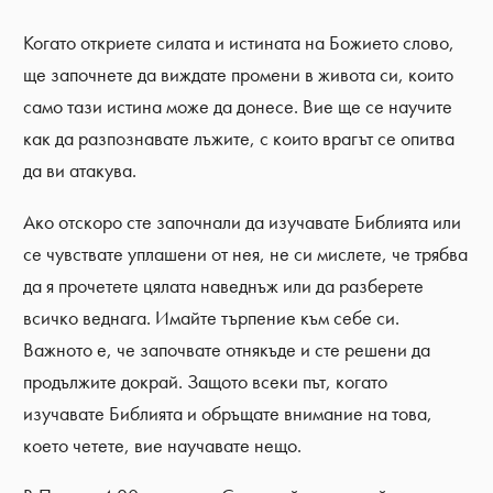
Когато откриете силата и истината на Божието слово,
ще започнете да виждате промени в живота си, които
само тази истина може да донесе. Вие ще се научите
как да разпознавате лъжите, с които врагът се опитва
да ви атакува.
Ако отскоро сте започнали да изучавате Библията или
се чувствате уплашени от нея, не си мислете, че трябва
да я прочетете цялата наведнъж или да разберете
всичко веднага. Имайте търпение към себе си.
Важното е, че започвате отнякъде и сте решени да
продължите докрай. Защото всеки път, когато
изучавате Библията и обръщате внимание на това,
което четете, вие научавате нещо.