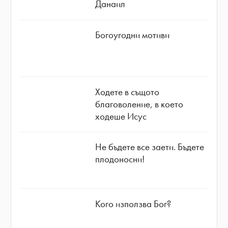
Данаил
Богоугодни мотиви
Ходете в същото
благоволение, в което
ходеше Исус
Не бъдете все заети. Бъдете
плодоносни!
Кого използва Бог?