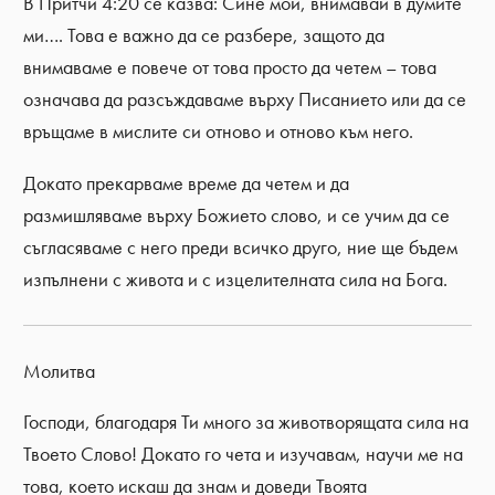
В Притчи 4:20 се казва: Сине мой, внимавай в думите
ми…. Това е важно да се разбере, защото да
внимаваме е повече от това просто да четем – това
означава да разсъждаваме върху Писанието или да се
връщаме в мислите си отново и отново към него.
Докато прекарваме време да четем и да
размишляваме върху Божието слово, и се учим да се
съгласяваме с него преди всичко друго, ние ще бъдем
изпълнени с живота и с изцелителната сила на Бога.
Молитва
Господи, благодаря Ти много за животворящата сила на
Твоето Слово! Докато го чета и изучавам, научи ме на
това, което искаш да знам и доведи Твоята