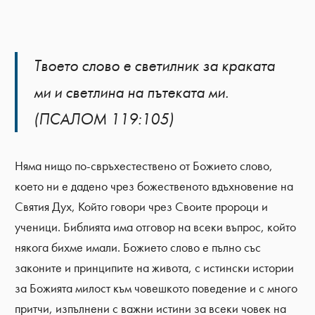
Твоето слово е светилник за краката
ми и светлина на пътеката ми.
(ПСАЛОМ 119:105)
Няма нищо по-свръхестествено от Божието слово,
което ни е дадено чрез божественото вдъхновение на
Святия Дух, Който говори чрез Своите пророци и
ученици. Библията има отговор на всеки въпрос, който
някога бихме имали. Божието слово е пълно със
законите и принципите на живота, с истински истории
за Божията милост към човешкото поведение и с много
притчи, изпълнени с важни истини за всеки човек на