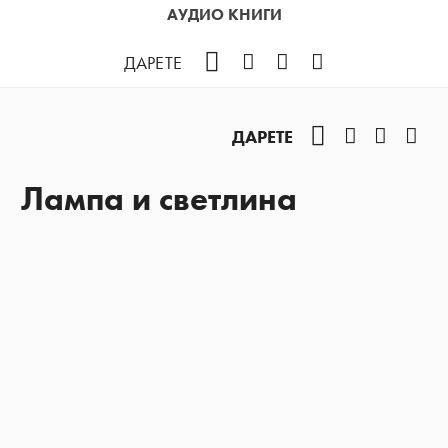
АУДИО КНИГИ
Facebook
Instagram
YouTube
Podcast
ДАРЕТЕ
Facebook
Instagram
YouTub
Pod
ДАРЕТЕ
Лампа и светлина