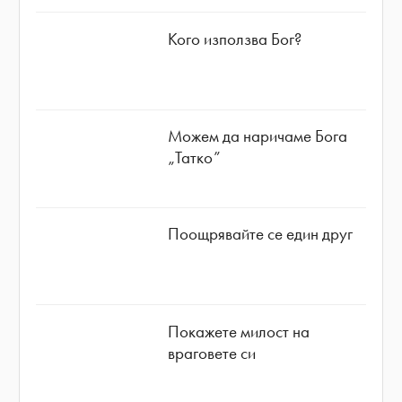
Кого използва Бог?
Можем да наричаме Бога
„Татко”
Поощрявайте се един друг
Покажете милост на
враговете си