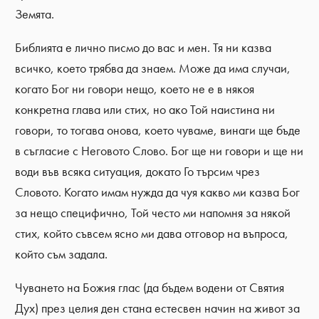
Земята.
Библията е лично писмо до вас и мен. Тя ни казва
всичко, което трябва да знаем. Може да има случаи,
когато Бог ни говори нещо, което не е в някоя
конкретна глава или стих, но ако Той наистина ни
говори, то тогава онова, което чуваме, винаги ще бъде
в съгласие с Неговото Слово. Бог ще ни говори и ще ни
води във всяка ситуация, докато Го търсим чрез
Словото. Когато имам нужда да чуя какво ми казва Бог
за нещо специфично, Той често ми напомня за някой
стих, който съвсем ясно ми дава отговор на въпроса,
който съм задала.
Чуването на Божия глас (да бъдем водени от Святия
Дух) през целия ден стана естесвен начин на живот за