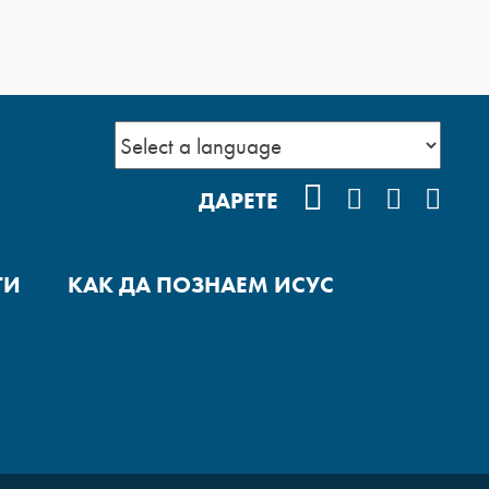
FACEBOOK
INSTAGRA
YOUTUB
POD
ДАРЕТЕ
ГИ
КАК ДА ПОЗНАЕМ ИСУС