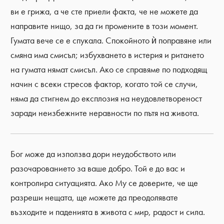
ви е грижа, а че сте приели факта, че не можете да
направите нищо, за да ги промените в този момент.
Гумата вече се е спукала. Спокойното ѝ поправяне или
смяна има смисъл; избухването в истерия и ритането
на гумата нямат смисъл. Ако се справяме по подходящ
начин с всеки стресов фактор, когато той се случи,
няма да стигнем до експлозия на неудовлетвореност
заради неизбежните неравности по пътя на живота.
Бог може да използва дори неудобството или
разочарованието за ваше добро. Той е до вас и
контролира ситуацията. Ако Му се доверите, че ще
разреши нещата, ще можете да преодолявате
възходите и паденията в живота с мир, радост и сила.