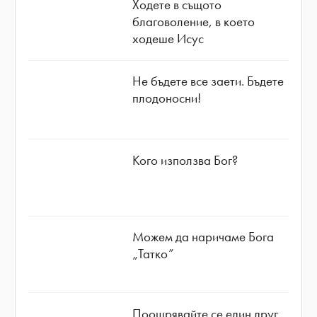
Ходете в същото
благоволение, в което
ходеше Исус
Не бъдете все заети. Бъдете
плодоносни!
Кого използва Бог?
Можем да наричаме Бога
„Татко”
Поощрявайте се един друг