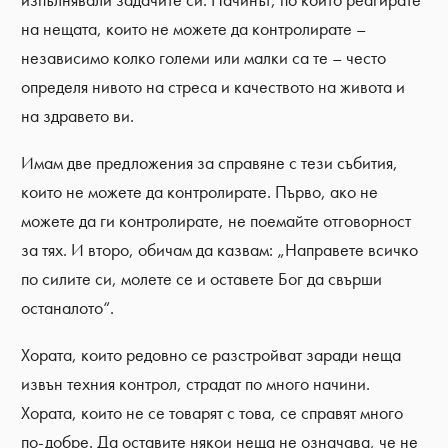
изпълнявали задачите си. Начинът, по който реагирате
на нещата, които не можете да контролирате –
независимо колко големи или малки са те – често
определя нивото на стреса и качеството на живота и
на здравето ви.
Имам две предложения за справяне с тези събития,
които не можете да контролирате. Първо, ако не
можете да ги контролирате, не поемайте отговорност
за тях. И второ, обичам да казвам: „Направете всичко
по силите си, молете се и оставете Бог да свърши
останалото“.
Хората, които редовно се разстройват заради неща
извън техния контрол, страдат по много начини.
Хората, които не се товарят с това, се справят много
по-добре. Да оставите някои неща не означава, че не