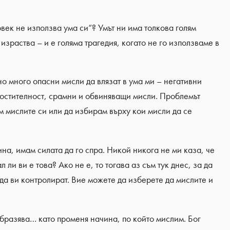
овек не използва ума си“? Умът ни има толкова голям
 израства – и е голяма трагедия, когато не го използваме в
о много опасни мисли да влязат в ума ми – негативни
ростителност, срамни и обвиняващи мисли. Проблемът
м мислите си или да избирам върху кои мисли да се
ина, имам силата да го спра. Никой никога не ми каза, че
 ли ви е това? Ако не е, то тогава аз съм тук днес, за да
 да ви контролират. Вие можете да изберете да мислите и
образява… като променя начина, по който мислим. Бог