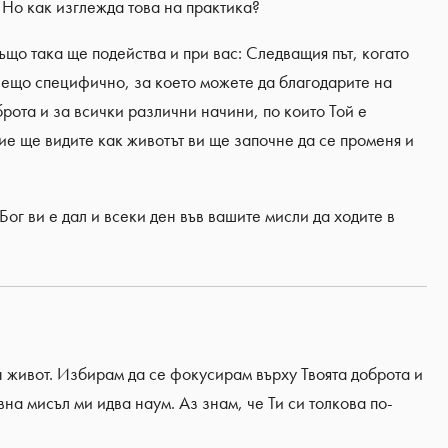
. Но как изглежда това на практика?
ъщо така ще подейства и при вас: Следващия път, когато
 нещо специфично, за което можете да благодарите на
рота и за всички различни начини, по които Той е
вие ще видите как животът ви ще започне да се променя и
Бог ви е дал и всеки ден във вашите мисли да ходите в
н живот. Избирам да се фокусирам върху Твоята доброта и
на мисъл ми идва наум. Аз знам, че Ти си толкова по-