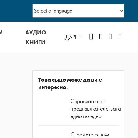
М
АУДИО
Facebook
Instagram
YouTube
Podcast
ДАРЕТЕ
КНИГИ
Това също може да ви е
интересно:
Справяйте се с
предизвикателствата
едно по едно
Стремете се към