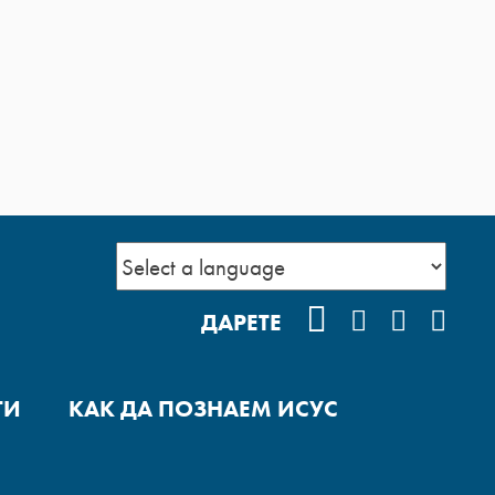
FACEBOOK
INSTAGRA
YOUTUB
POD
ДАРЕТЕ
ГИ
КАК ДА ПОЗНАЕМ ИСУС