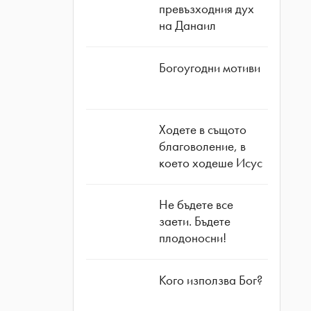
превъзходния дух
на Данаил
Богоугодни мотиви
Ходете в същото
благоволение, в
което ходеше Исус
Не бъдете все
заети. Бъдете
плодоносни!
Кого използва Бог?