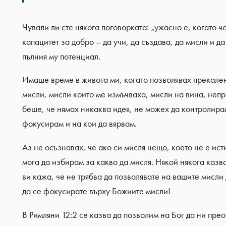
Чували ли сте някога поговорката: „ужасно е, когато ч
капацитет за добро – да учи, да създава, да мисли и да
пълния му потенциал.
Имаше време в живота ми, когато позволявах прекален
мисли, мисли които ме измъчваха, мисли на вина, неп
беше, че нямах никаква идея, не можех да контролира
фокусирам и на кои да вярвам.
Аз не осъзнавах, че ако си мисля нещо, което не е ист
мога да избирам за какво да мисля. Някой някога казвал
ви кажа, че не трябва да позволявате на вашите мисли
да се фокусирате върху Божиите мисли!
В Римляни 12:2 се казва да позволим на Бог да ни пре