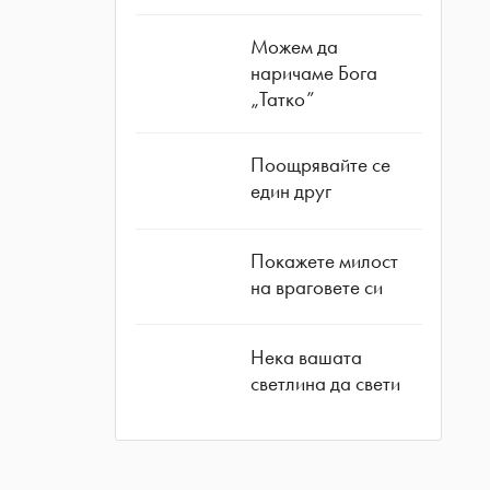
Можем да
наричаме Бога
„Татко”
Поощрявайте се
един друг
Покажете милост
на враговете си
Нека вашата
светлина да свети