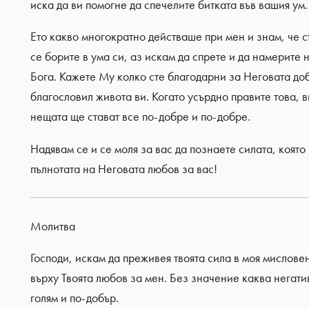
иска да ви помогне да спечелите битката във вашия ум
Ето какво многократно действаше при мен и знам, че с
се борите в ума си, аз искам да спрете и да намерите
Бога. Кажете Му колко сте благодарни за Неговата доб
благословил живота ви. Когато усърдно правите това, 
нещата ще стават все по-добре и по-добре.
Надявам се и се моля за вас да познаете силата, която 
пълнотата на Неговата любов за вас!
Молитва
Господи, искам да преживея твоята сила в моя мислове
върху Твоята любов за мен. Без значение каква негатив
голям и по-добър.