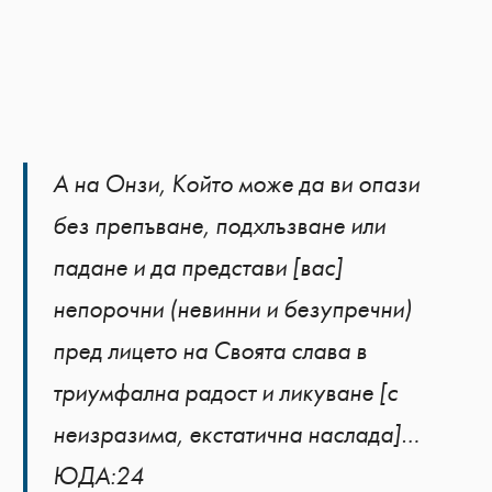
А на Онзи, Който може да ви опази
без препъване, подхлъзване или
падане и да представи [вас]
непорочни (невинни и безупречни)
пред лицето на Своята слава в
триумфална радост и ликуване [с
неизразима, екстатична наслада]…
ЮДА:24