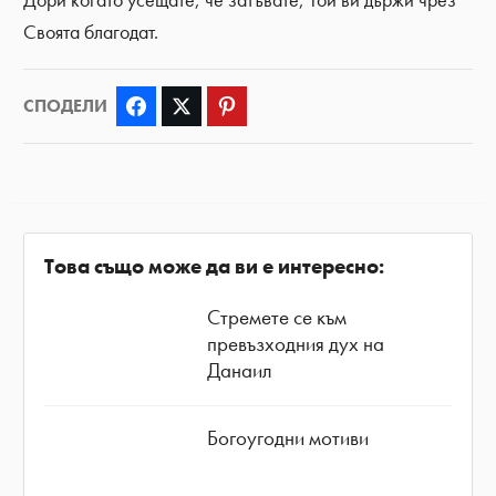
Дори когато усещате, че затъвате, Той ви държи чрез
Своята благодат.
СПОДЕЛИ
Facebook
Twitter
Pinterest
Това също може да ви е интересно:
Стремете се към
превъзходния дух на
Данаил
Богоугодни мотиви