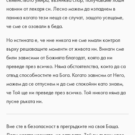
новини от лекаря си. Лесно можем да изпаднем в
паника когато тези неща се случат, защото усещаме,
че сме се озовали в беда.
Но истината е, че ние никога не сме имали контрол
върху решаващите моменти от живота ни. Винаги сме
били зависими от Божията благодат, която да ни
преведе през всичко. Няма обстоятелства, които да са
отвъд способностите на Богa. Когато зависим от Него,
можем да се отпуснем и да сме спокойни като знаем,
че Той ще ни преведе през всичко. Той никога няма да
пусне ръката ни.
Вие сте в безопасност в прегръдките на своя Баща.