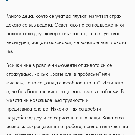
Много деца, които се учат да плуват, изпитват страх
докато са във водата. Освен ако не са поддържани от
родител или друг доверен възрастен, те се чувстват
несигурни, защото осъзнават, че водата е над главата
им.
Всички ние в различни моменти от живота си се
страхуваме, че сме „затънали в проблеми“ или
мислим, че те са „отвъд способностите ни“. Истината
е, че без Бога ние винаги ще затъваме в проблеми. В
живота ни навсякъде има трудности и
предизвикателства. Някои от тях са дребни
неудобства; други са сериозни и плашещи. Колата се
разваля, съкращават ни от работа, приятел или член на
семейството умира, възниква спор, получаваме лоши