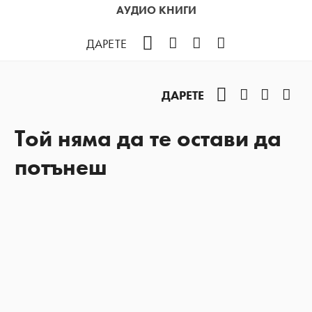
АУДИО КНИГИ
Facebook
Instagram
YouTube
Podcast
ДАРЕТЕ
Facebook
Instagram
YouTub
Pod
ДАРЕТЕ
Той няма да те остави да
потънеш