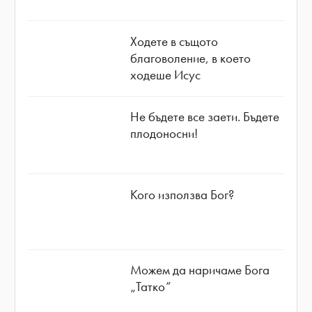
Ходете в същото
благоволение, в което
ходеше Исус
Не бъдете все заети. Бъдете
плодоносни!
Кого използва Бог?
Можем да наричаме Бога
„Татко”