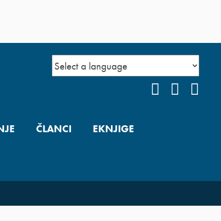
FACEBOOK
YOUTUB
INS
NJE
ČLANCI
EKNJIGE