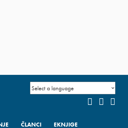
FACEBOOK
YOUTUB
INS
NJE
ČLANCI
EKNJIGE